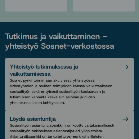
Tutkimus ja vaikuttaminen –
yhteistyö Sosnet-verkostossa
Yhteistyö tutkimuksessa ja
vaikuttamisessa
Sosnet pyrkii toimimaan aktiivisesti yhteistyössä
sidosryhmien ja muiden toimijoiden kanssa vaikuttaakseen
sosiaalityön sekä erityisesti sosiaalityön koulutuksen ja
tutkimuksen kannalta keskeisiin asioihin ja niiden
yhteiskunnalliseen kehitykseen.
Löydä asiantuntija
Sosiaalityön asiantuntijapankkiin on koottu valtakunnallisesti
sosiaalityön tutkimuksen asiantuntijat eri yliopistoista.
Asiantuntijapankki on tarkoitettu esimerkiksi erilaisten