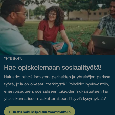
YHTEISHAKU
Hae opiskelemaan sosiaalityötä!
Haluatko tehdä ihmisten, perheiden ja yhteisöjen parissa
työtä, jolla on oikeasti merkitystä? Pohditko hyvinvointiin,
eriarvoisuuteen, sosiaaliseen oikeudenmukaisuuteen tai
yhteiskunnalliseen vaikuttamiseen liittyviä kysymyksiä?
Tutustu hakukelpoisuusvaatimuksiin