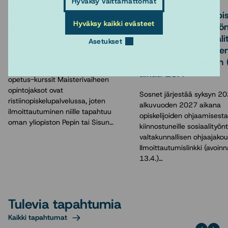
Hyväksy välttämättömät
11.6.2026
2.4.2026
Sosnetin yhteistyöopinnot
Ilmoittautuminen opisk
Hyväksy kaikki evästeet
lukuvuonna 2026-2027
ohjaaville sosiaalityön
suunnattuun Sosiaali
Asetukset
Tarjontaan pääset tutustumaan
käytännön opetukse
osoitteessa
ohjaajakoulutukseen 
https://sosnet.fi/peruskoulutus/verkko-
alkaa 13.4-
opetus-kurssit Maisterivaiheen
opintojaksot ovat
Sosnet järjestää syksyn 20
ristiinopiskelupalvelussa, joten
alkuvuoden 2027 aikana
ilmoittautuminen niille tapahtuu
opiskelijoiden ohjaamisesta
oman yliopiston Pepin tai Sisun…
kiinnostuneille sosiaalityönte
valtakunnallisen ohjaajakou
Ilmoittautumislinkki (avoin
13.4.)…
Tulevia tapahtumia
Kaikki tapahtumat