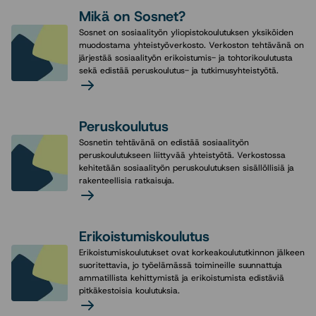
Mikä on Sosnet?
Sosnet on sosiaalityön yliopistokoulutuksen yksiköiden
muodostama yhteistyöverkosto. Verkoston tehtävänä on
järjestää sosiaalityön erikoistumis- ja tohtorikoulutusta
sekä edistää peruskoulutus- ja tutkimusyhteistyötä.
Lue
lisää
Peruskoulutus
(Kuvallisen
Sosnetin tehtävänä on edistää sosiaalityön
nosto)
peruskoulutukseen liittyvää yhteistyötä. Verkostossa
kehitetään sosiaalityön peruskoulutuksen sisällöllisiä ja
rakenteellisia ratkaisuja.
Lue
lisää
Erikoistumiskoulutus
(Kuvallisen
Erikoistumiskoulutukset ovat korkeakoulututkinnon jälkeen
nosto)
suoritettavia, jo työelämässä toimineille suunnattuja
ammatillista kehittymistä ja erikoistumista edistäviä
pitkäkestoisia koulutuksia.
Lue