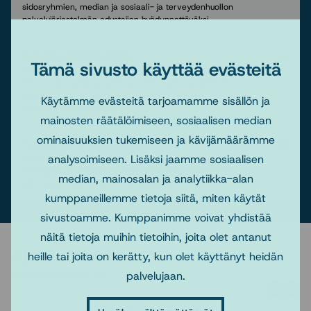
sidosryhmien, median ja sosiaali- ja terveydenhuollon
palvelujärjestelmän edustajien hyödynnettäväksi.
Tutustu hankkeisiin
Tämä sivusto käyttää evästeitä
Sosiaali- ja terveysministeriö on myöntänyt vuodesta 2020
lähtien rahoitusta yliopistotasoisille tutkimushankkeille.
Sosnetin sivuille on koottu tiedot kaikista tähän mennessä
Käytämme evästeitä tarjoamamme sisällön ja
rahoitetuista hankkeista.
mainosten räätälöimiseen, sosiaalisen median
ominaisuuksien tukemiseen ja kävijämäärämme
Tutkimus yliopistoissa
analysoimiseen. Lisäksi jaamme sosiaalisen
Sosiaalityön tarvitsemaa teoreettista perustietoa tuottavat
ensisijaisesti yliopistot. Tutustu tarkemmin sosiaalityön
median, mainosalan ja analytiikka-alan
tutkimuksen profiileihin eri yliopistoissa.
kumppaneillemme tietoja siitä, miten käytät
sivustoamme. Kumppanimme voivat yhdistää
näitä tietoja muihin tietoihin, joita olet antanut
Ajankohtaista
heille tai joita on kerätty, kun olet käyttänyt heidän
Lue kaikki uutiset
palvelujaan.