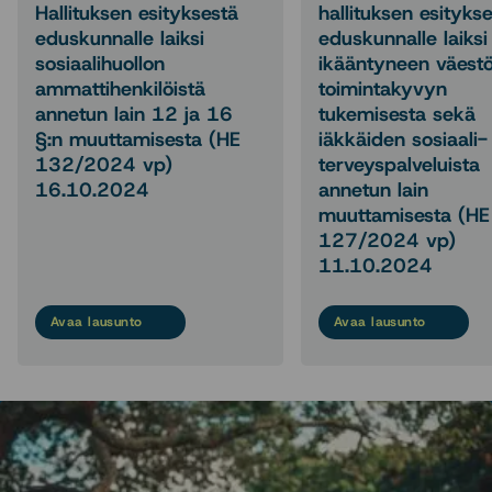
Hallituksen esityksestä
hallituksen esityks
eduskunnalle laiksi
eduskunnalle laiksi
sosiaalihuollon
ikääntyneen väest
ammattihenkilöistä
toimintakyvyn
annetun lain 12 ja 16
tukemisesta sekä
§:n muuttamisesta (HE
iäkkäiden sosiaali-
132/2024 vp)
terveyspalveluista
16.10.2024
annetun lain
muuttamisesta (HE
127/2024 vp)
11.10.2024
Avaa lausunto
Avaa lausunto