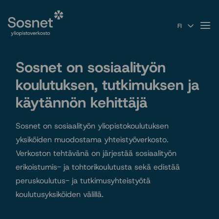
Sosnet
Siirry
suoraan
Valik
FI
sisältöön
↓
Sosnet on sosiaalityön
koulutuksen, tutkimuksen ja
käytännön kehittäjä
Sosnet on sosiaalityön yliopistokoulutuksen
yksiköiden muodostama yhteistyöverkosto.
Verkoston tehtävänä on järjestää sosiaalityön
erikoistumis- ja tohtorikoulutusta sekä edistää
peruskoulutus- ja tutkimusyhteistyötä
koulutusyksiköiden välillä.