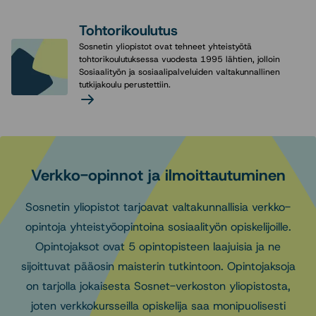
lisää
Tohtorikoulutus
(Kuvallisen
Sosnetin yliopistot ovat tehneet yhteistyötä
nosto)
tohtorikoulutuksessa vuodesta 1995 lähtien, jolloin
Sosiaalityön ja sosiaalipalveluiden valtakunnallinen
tutkijakoulu perustettiin.
Lue
lisää
(Kuvallisen
nosto)
Verkko-opinnot ja ilmoittautuminen
Sosnetin yliopistot tarjoavat valtakunnallisia verkko-
opintoja yhteistyöopintoina sosiaalityön opiskelijoille.
Opintojaksot ovat 5 opintopisteen laajuisia ja ne
sijoittuvat pääosin maisterin tutkintoon. Opintojaksoja
on tarjolla jokaisesta Sosnet-verkoston yliopistosta,
joten verkkokursseilla opiskelija saa monipuolisesti