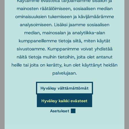
Käytämme evästeitä tarjoamamme sisällön ja
tapahtumiin
mainosten räätälöimiseen, sosiaalisen median
ominaisuuksien tukemiseen ja kävijämäärämme
Tohtorikoulutusyhteistyönä järjestetään vuosittain kaksi
analysoimiseen. Lisäksi jaamme sosiaalisen
seminaaria, jotka ovat avoimia Sosnetin yliopistojen
median, mainosalan ja analytiikka-alan
kaikille tohtorikoulutettaville. Lisäksi sosiaalityön
kumppaneillemme tietoja siitä, miten käytät
tutkimuksen päivien yhteydessä järjestetään
sivustoamme. Kumppanimme voivat yhdistää
prekonferenssi, jossa tohtorikoulutettavat voivat esitellä
näitä tietoja muihin tietoihin, joita olet antanut
omaa väitöskirjatutkimustaan. Tapahtumia järjestetään
heille tai joita on kerätty, kun olet käyttänyt heidän
suomen, ruotsin ja englannin kielellä.
palvelujaan.
Tohtorikoulutusyhteistyö ja tapahtumat
Hyväksy välttämättömät
NBSW-kesäkoulu
Hyväksy kaikki evästeet
Asetukset
Oppimateriaalit