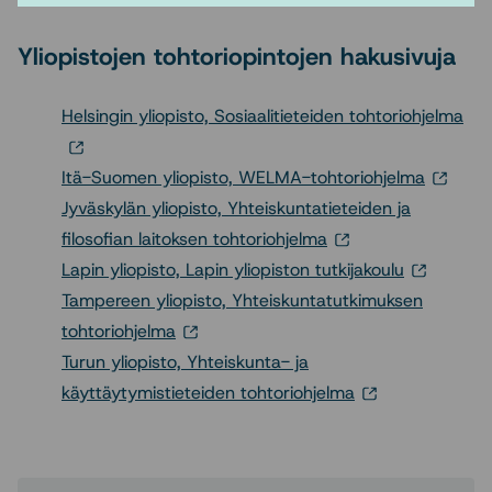
Yliopistojen tohtoriopintojen hakusivuja
Helsingin yliopisto, Sosiaalitieteiden tohtoriohjelma
Itä-Suomen yliopisto, WELMA-tohtoriohjelma
Jyväskylän yliopisto, Yhteiskuntatieteiden ja
filosofian laitoksen tohtoriohjelma
Lapin yliopisto, Lapin yliopiston tutkijakoulu
Tampereen yliopisto, Yhteiskuntatutkimuksen
tohtoriohjelma
Turun yliopisto, Yhteiskunta- ja
käyttäytymistieteiden tohtoriohjelma