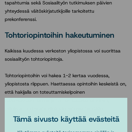
tapahtumia sekä Sosiaalityön tutkimuksen päivien
yhteydessä väitöskirjatutkijoille tarkoitettu
prekonferenssi.
Tohtoriopintoihin hakeutuminen
Kaikissa kuudessa verkoston yliopistossa voi suorittaa
sosiaalityön tohtoriopintoja.
Tohtoriopintoihin voi hakea 1-2 kertaa vuodessa,
yliopistosta riippuen. Haettaessa opintoihin keskeistä on,
että hakijalla on toteuttamiskelpoinen
tutkimussuunnitelma ja hän on tutustunut siihen,
millaista tutkimusta siinä yliopistossa tehdään.
Tämä sivusto käyttää evästeitä
Tutustu tohtorikoulutusyhteistyöhön ja