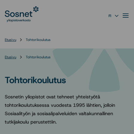
Sosnet
Siirry
suoraan
Valik
FI
sisältöön
↓
Etusivu
Tohtorikoulutus
Etusivu
Tohtorikoulutus
Tohtorikoulutus
Sosnetin yliopistot ovat tehneet yhteistyötä
tohtorikoulutuksessa vuodesta 1995 lähtien, jolloin
Sosiaalityön ja sosiaalipalveluiden valtakunnallinen
tutkijakoulu perustettiin.