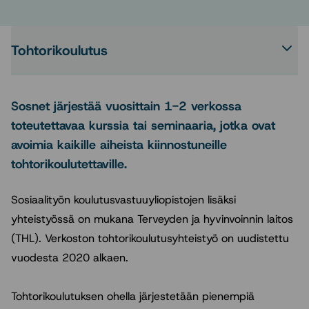
Tohtorikoulutus
Ava
tai
sul
Toh
Sosnet järjestää vuosittain 1-2 verkossa
-
toteutettavaa kurssia tai seminaaria, jotka ovat
osi
avoimia kaikille aiheista kiinnostuneille
ala
tohtorikoulutettaville.
Sosiaalityön koulutusvastuuyliopistojen lisäksi
yhteistyössä on mukana Terveyden ja hyvinvoinnin laitos
(THL). Verkoston tohtorikoulutusyhteistyö on uudistettu
vuodesta 2020 alkaen.
Tohtorikoulutuksen ohella järjestetään pienempiä