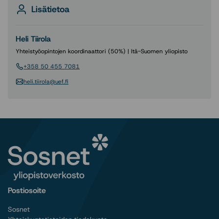
Lisätietoa
Heli Tiirola
Yhteistyöopintojen koordinaattori (50%) | Itä-Suomen yliopisto
+358 50 455 7081
heli.tiirola@uef.fi
Postiosoite
Sosnet