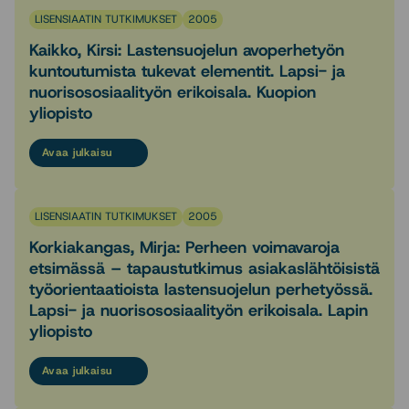
LISENSIAATIN TUTKIMUKSET
2005
Kaikko, Kirsi: Lastensuojelun avoperhetyön
kuntoutumista tukevat elementit. Lapsi- ja
nuorisososiaalityön erikoisala. Kuopion
yliopisto
Avaa julkaisu
LISENSIAATIN TUTKIMUKSET
2005
Korkiakangas, Mirja: Perheen voimavaroja
etsimässä – tapaustutkimus asiakaslähtöisistä
työorientaatioista lastensuojelun perhetyössä.
Lapsi- ja nuorisososiaalityön erikoisala. Lapin
yliopisto
Avaa julkaisu