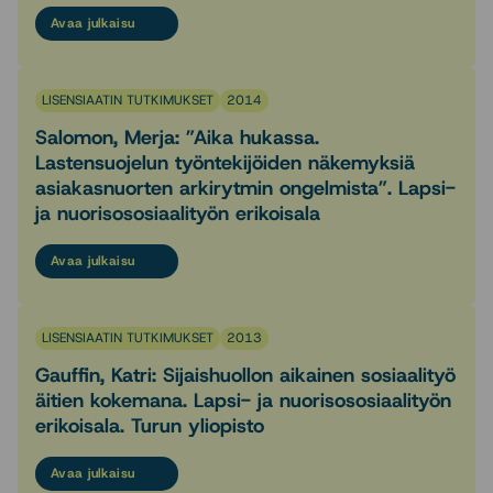
Avaa julkaisu
LISENSIAATIN TUTKIMUKSET
2014
Salomon, Merja: ”Aika hukassa.
Lastensuojelun työntekijöiden näkemyksiä
asiakasnuorten arkirytmin ongelmista”. Lapsi-
ja nuorisososiaalityön erikoisala
Avaa julkaisu
LISENSIAATIN TUTKIMUKSET
2013
Gauffin, Katri: Sijaishuollon aikainen sosiaalityö
äitien kokemana. Lapsi- ja nuorisososiaalityön
erikoisala. Turun yliopisto
Avaa julkaisu