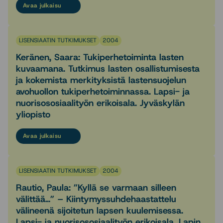
Avaa julkaisu
LISENSIAATIN TUTKIMUKSET
2004
Keränen, Saara: Tukiperhetoiminta lasten
kuvaamana. Tutkimus lasten osallistumisesta
ja kokemista merkityksistä lastensuojelun
avohuollon tukiperhetoiminnassa. Lapsi- ja
nuorisososiaalityön erikoisala. Jyväskylän
yliopisto
Avaa julkaisu
LISENSIAATIN TUTKIMUKSET
2004
Rautio, Paula: ”Kyllä se varmaan silleen
välittää…” – Kiintymyssuhdehaastattelu
välineenä sijoitetun lapsen kuulemisessa.
Lapsi- ja nuorisososiaalityön erikoisala. Lapin