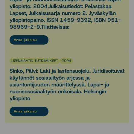
yliopisto. 2004.Julkaisutiedot: Pelastakaa
Lapset, Julkaisusarja numero 2. Jyväskylän
yliopistopaino. ISSN 1459-9392, ISBN 951-
98969-2-9.Tilattavissa:
Avaa julkaisu
LISENSIAATIN TUTKIMUKSET
2004
Sinko, Päivi: Laki ja lastensuojelu. Juridisoituvat
käytännöt sosiaalityön arjessa ja
asiantuntijuuden määrittelyssä. Lapsi- ja
nuorisososiaalityön erikoisala. Helsingin
yliopisto
Avaa julkaisu