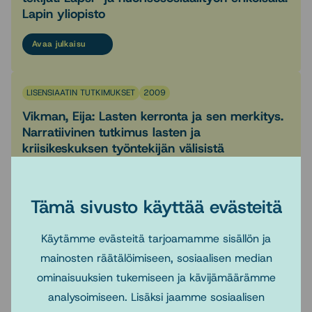
Lapin yliopisto
Avaa julkaisu
LISENSIAATIN TUTKIMUKSET
2009
Vikman, Eija: Lasten kerronta ja sen merkitys.
Narratiivinen tutkimus lasten ja
kriisikeskuksen työntekijän välisistä
keskusteluista. Lapsi- ja nuorisososiaalityön
erikoisala. Helsingin yliopisto
Tämä sivusto käyttää evästeitä
Avaa julkaisu
Käytämme evästeitä tarjoamamme sisällön ja
mainosten räätälöimiseen, sosiaalisen median
LISENSIAATIN TUTKIMUKSET
2008
ominaisuuksien tukemiseen ja kävijämäärämme
Koisti-Auer, Anna-
analysoimiseen. Lisäksi jaamme sosiaalisen
Liisa: Sukulaissijaisvanhemmuuden profiili.