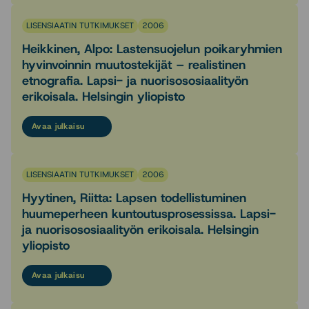
LISENSIAATIN TUTKIMUKSET
2006
Heikkinen, Alpo: Lastensuojelun poikaryhmien
hyvinvoinnin muutostekijät – realistinen
etnografia. Lapsi- ja nuorisososiaalityön
erikoisala. Helsingin yliopisto
Avaa julkaisu
LISENSIAATIN TUTKIMUKSET
2006
Hyytinen, Riitta: Lapsen todellistuminen
huumeperheen kuntoutusprosessissa. Lapsi-
ja nuorisososiaalityön erikoisala. Helsingin
yliopisto
Avaa julkaisu