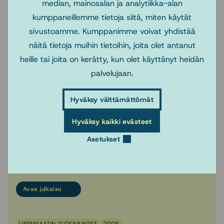
Lapsi- ja nuorisososiaalityön
median, mainosalan ja analytiikka-alan
erikoisala. Tampereen yliopisto. 2008.
kumppaneillemme tietoja siitä, miten käytät
Julkaisija: Pesäpuu ry, Lastensuojelun
sivustoamme. Kumppanimme voivat yhdistää
erityisosaamisen keskus. Tutkimuksia
näitä tietoja muihin tietoihin, joita olet antanut
1/2008. Lisätietoja/tilattavissa:
heille tai joita on kerätty, kun olet käyttänyt heidän
Avaa julkaisu
palvelujaan.
Hyväksy välttämättömät
LISENSIAATIN TUTKIMUKSET
2008
Lahtinen, Pia: Perhetyön menetelmät
Hyväksy kaikki evästeet
opiskelijoiden teksteissä. Tutkimus perhetyön
Asetukset
opiskelijoiden menetelmäkuvauksista. Lapsi-
ja nuorisososiaalityön erikoisala. Jyväskylän
yliopisto
Avaa julkaisu