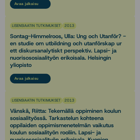
Avaa julkaisu
LISENSIAATIN TUTKIMUKSET
2013
Sontag-Himmelroos, Ulla: Ung och Utanför? -
en studie om utbildning och utanförskap ur
ett diskursanalytiskt perspektiv. Lapsi- ja
nuorisososiaalityön erikoisala. Helsingin
yliopisto
Avaa julkaisu
LISENSIAATIN TUTKIMUKSET
2013
Vänskä, Riitta: Tekemällä oppiminen koulun
sosiaalityössä. Tarkastelun kohteena
oppilaiden oppimismenetelmän vaikutus
koulun sosiaalityön rooliin. Lapsi- ja
nuorisososiaalityön erikoisala. Kuopion