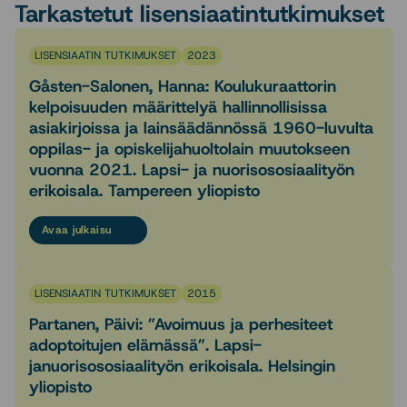
Tarkastetut lisensiaatintutkimukset
LISENSIAATIN TUTKIMUKSET
2023
Gåsten-Salonen, Hanna: Koulukuraattorin
kelpoisuuden määrittelyä hallinnollisissa
asiakirjoissa ja lainsäädännössä 1960-luvulta
oppilas- ja opiskelijahuoltolain muutokseen
vuonna 2021. Lapsi- ja nuorisososiaalityön
erikoisala. Tampereen yliopisto
Avaa julkaisu
LISENSIAATIN TUTKIMUKSET
2015
Partanen, Päivi: ”Avoimuus ja perhesiteet
adoptoitujen elämässä”. Lapsi-
januorisososiaalityön erikoisala. Helsingin
yliopisto