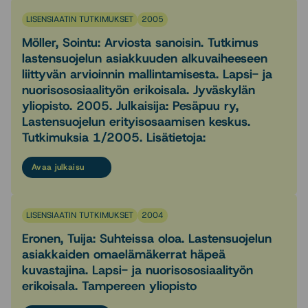
LISENSIAATIN TUTKIMUKSET
2005
Möller, Sointu: Arviosta sanoisin. Tutkimus
lastensuojelun asiakkuuden alkuvaiheeseen
liittyvän arvioinnin mallintamisesta. Lapsi- ja
nuorisososiaalityön erikoisala. Jyväskylän
yliopisto. 2005. Julkaisija: Pesäpuu ry,
Lastensuojelun erityisosaamisen keskus.
Tutkimuksia 1/2005. Lisätietoja:
Avaa julkaisu
LISENSIAATIN TUTKIMUKSET
2004
Eronen, Tuija: Suhteissa oloa. Lastensuojelun
asiakkaiden omaelämäkerrat häpeä
kuvastajina. Lapsi- ja nuorisososiaalityön
erikoisala. Tampereen yliopisto