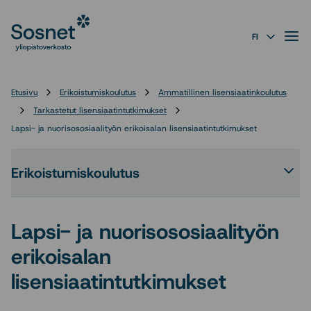
Sosnet
Siirry
suoraan
Valik
FI
sisältöön
↓
Etusivu
Erikoistumiskoulutus
Ammatillinen lisensiaatinkoulutus
Tarkastetut lisensiaatintutkimukset
Lapsi- ja nuorisososiaalityön erikoisalan lisensiaatintutkimukset
Erikoistumiskoulutus
Ava
tai
sul
Lapsi- ja nuorisososiaalityön
Eri
-
erikoisalan
osi
ala
lisensiaatintutkimukset