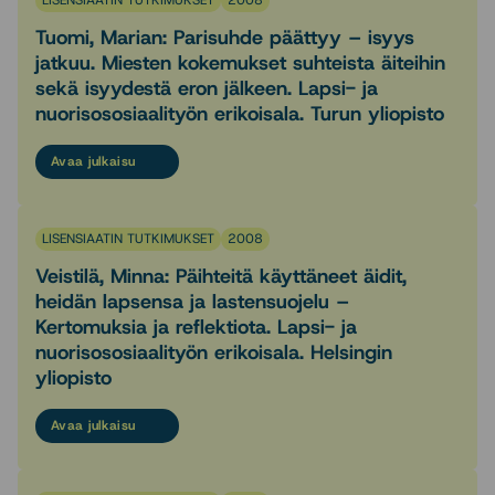
LISENSIAATIN TUTKIMUKSET
2008
Tuomi, Marian: Parisuhde päättyy – isyys
jatkuu. Miesten kokemukset suhteista äiteihin
sekä isyydestä eron jälkeen. Lapsi- ja
nuorisososiaalityön erikoisala. Turun yliopisto
Avaa julkaisu
LISENSIAATIN TUTKIMUKSET
2008
Veistilä, Minna: Päihteitä käyttäneet äidit,
heidän lapsensa ja lastensuojelu –
Kertomuksia ja reflektiota. Lapsi- ja
nuorisososiaalityön erikoisala. Helsingin
yliopisto
Avaa julkaisu