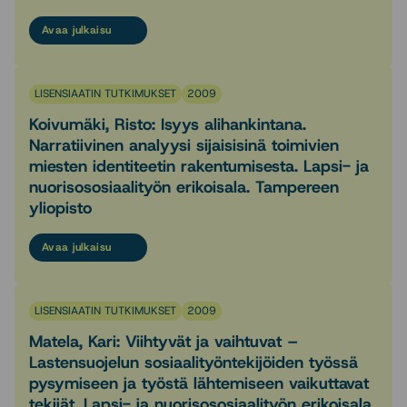
Avaa julkaisu
LISENSIAATIN TUTKIMUKSET
2009
Koivumäki, Risto: Isyys alihankintana.
Narratiivinen analyysi sijaisisinä toimivien
miesten identiteetin rakentumisesta. Lapsi- ja
nuorisososiaalityön erikoisala. Tampereen
yliopisto
Avaa julkaisu
LISENSIAATIN TUTKIMUKSET
2009
Matela, Kari: Viihtyvät ja vaihtuvat –
Lastensuojelun sosiaalityöntekijöiden työssä
pysymiseen ja työstä lähtemiseen vaikuttavat
tekijät. Lapsi- ja nuorisososiaalityön erikoisala.