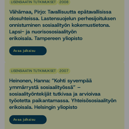
LISENSIAATIN TUTKIMUKSET
2008
Vähämaa, Pirjo: Tavallisuutta epätavallisissa
olosuhteissa. Lastensuojelun perhesijoituksen
onnistuminen sosiaalityön kokemustietona.
Lapsi- ja nuorisososiaalityön
erikoisala. Tampereen yliopisto
Avaa julkaisu
LISENSIAATIN TUTKIMUKSET
2007
Heinonen, Hanna: ”Kohti syvempää
ymmärrystä sosiaalityössä” –
sosiaalityöntekijät tutkivaa ja arvioivaa
työotetta paikantamassa. Yhteisösosiaalityön
erikoisala. Helsingin yliopisto
Avaa julkaisu