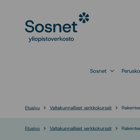
Siirry
suoraan
Sosnet
sisältöön
↓
Sosnet
Perusko
Avaa alavalikko 
Etusivu
Valtakunnalliset verkkokurssit
Rakentee
Etusivu
Valtakunnalliset verkkokurssit
Rakentee