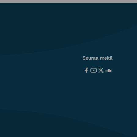
Seuraa meitä
Tervetuloa
Tervetuloa
Tervetuloa
Tervetuloa