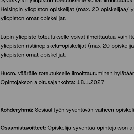
Jyväskylän yliopiston toteutukselle voivat ilmoittautu
Helsingin yliopiston opiskelijat (max. 20 opiskelijaa/ 
yliopiston omat opiskelijat.
Lapin yliopisto toteutukselle voivat ilmoittautua vain 
yliopiston ristiinopiskelu-opiskelijat (max 20 opiskelij
yliopiston omat opiskelijat.
Huom. väärälle toteutukselle ilmoittautuminen hylätään
Opintojakson aloitusajankohta: 18.1.2027
Kohderyhmä:
Sosiaalityön syventävän vaiheen opiskeli
Osaamistavoitteet:
Opiskelija syventää opintojakson 