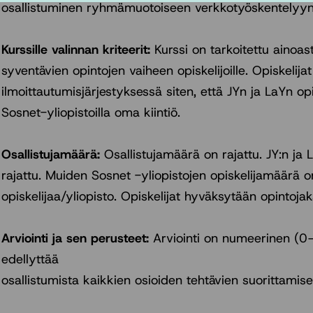
osallistuminen ryhmämuotoiseen verkkotyöskentelyy
Kurssille valinnan kriteerit:
Kurssi on tarkoitettu ainoa
syventävien opintojen vaiheen opiskelijoille. Opiskelijat
ilmoittautumisjärjestyksessä siten, että JYn ja LaYn opis
Sosnet-yliopistoilla oma kiintiö.
Osallistujamäärä:
Osallistujamäärä on rajattu. JY:n ja 
rajattu. Muiden Sosnet -yliopistojen opiskelijamäärä 
opiskelijaa/yliopisto. Opiskelijat hyväksytään opintojak
Arviointi ja sen perusteet:
Arviointi on numeerinen (0
edellyttää
osallistumista kaikkien osioiden tehtävien suorittamisee