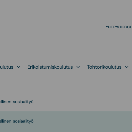
YHTEYSTIEDOT
ulutus
Erikoistumiskoulutus
Tohtorikoulutus
kohteelle
Avaa alavalikko kohteelle
Avaa alavalikko kohteelle
Avaa alava
llinen sosiaalityö
llinen sosiaalityö