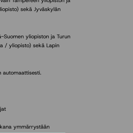
a vain Tampereen yliopiston ja
yliopisto) sekä Jyväskylän
Itä-Suomen yliopiston ja Turun
aa / yliopisto) sekä Lapin
 automaattisesti.
jat
aikana ymmärrystään