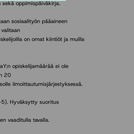
n sekä oppimispäiväkirja.
staan sosiaalityön pääaineen
 valitaan
kelijoilla on omat kiintiöt ja muilla
LaY:n opiskelijamäärää ei ole
on 20
solle ilmoittautumisjärjestyksessä.
–5). Hyväksytty suoritus
n vaaditulla tavalla.