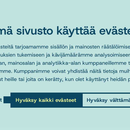
rakenteellisesta sosiaalityöstä. Hän osaa jäsentää siihen
keinoja ja perinteitä sekä ymmärtää niiden merkitykse
näkökulmista. Tavoitteena on perehdyttää opiskelija eri
mä sivusto käyttää eväste
ihmisoikeuksien, tiedon tuotannon ja strategiatyön keske
sisältöihin, käytäntöihin ja välineisiin.
eitä tarjoamamme sisällön ja mainosten räätälöimise
uksien tukemiseen ja kävijämäärämme analysoimiseen
Sisältö:
Opintojaksolla perehdytään rakenteellisen sosiaa
an, mainosalan ja analytiikka-alan kumppaneillemme tie
keinoihin sekä historialliseen kehitykseen ja nykykesku
mme. Kumppanimme voivat yhdistää näitä tietoja muihin 
kansalaisosallistumisen, ihmisoikeuksien, tiedon tuota
t heille tai joita on kerätty, kun olet käyttänyt heidän 
sisältöjä ja käytäntöjä.
Toteutustavat:
Kurssi koostuu kolmesta osiosta: Rakentee
t
Hyväksy kaikki evästeet
Hyväksy välttäm
mallit, tieto- ja strategiatyö sekä inkluusio- ja oike
Suoritustavat:
Osioihin sisältyy luentoja, luentotallentei