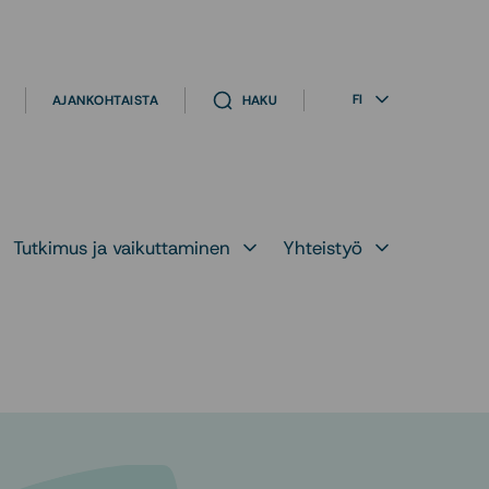
FI
AJANKOHTAISTA
HAKU
Tutkimus ja vaikuttaminen
Yhteistyö
likko kohteelle
Avaa alavalikko kohteelle
Avaa alavalikko ko