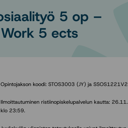
osiaalityö 5 op –
l Work 5 ects
Opintojakson koodi: STOS3003 (JY) ja SSOS1221V2
Ilmoittautuminen ristiinopiskelupalvelun kautta: 26
klo 23:59.