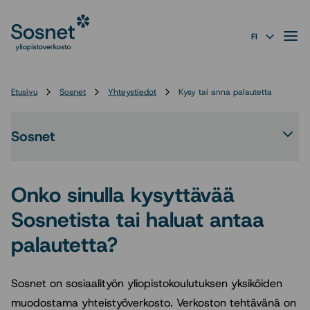
Sosnet
Siirry
suoraan
Valik
FI
sisältöön
↓
Etusivu
Sosnet
Yhteystiedot
Kysy tai anna palautetta
Sosnet
Ava
tai
sul
Onko sinulla kysyttävää
Sos
-
Sosnetista tai haluat antaa
osi
ala
palautetta?
Sosnet on sosiaalityön yliopistokoulutuksen yksiköiden
muodostama yhteistyöverkosto. Verkoston tehtävänä on