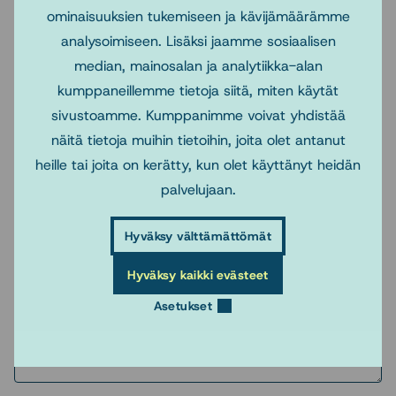
ominaisuuksien tukemiseen ja kävijämäärämme
Puhelinnumero tai sähköpostiosoite
analysoimiseen. Lisäksi jaamme sosiaalisen
median, mainosalan ja analytiikka-alan
kumppaneillemme tietoja siitä, miten käytät
(Pakollinen)
Viesti
sivustoamme. Kumppanimme voivat yhdistää
näitä tietoja muihin tietoihin, joita olet antanut
heille tai joita on kerätty, kun olet käyttänyt heidän
palvelujaan.
Hyväksy välttämättömät
Hyväksy kaikki evästeet
Asetukset