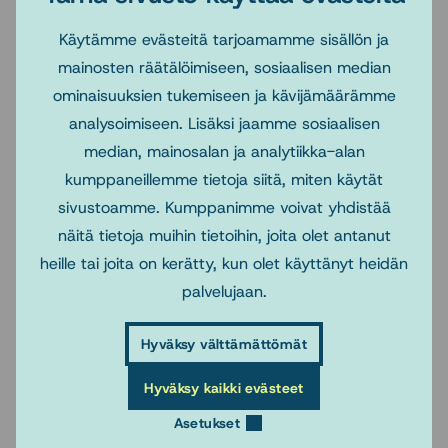
The Nordic-Baltic Doctoral Network in Social Work
Käytämme evästeitä tarjoamamme sisällön ja
(NBSW) is a joint network of doctoral schools,
mainosten räätälöimiseen, sosiaalisen median
universities, and other social work institutions in seven
ominaisuuksien tukemiseen ja kävijämäärämme
countries – Finland, Sweden, Norway, Denmark, Estonia,
analysoimiseen. Lisäksi jaamme sosiaalisen
Latvia and Lithuania.
median, mainosalan ja analytiikka-alan
kumppaneillemme tietoja siitä, miten käytät
Please see the attachment here.
It contains all the key
sivustoamme. Kumppanimme voivat yhdistää
dates & instructions how to process the application.
näitä tietoja muihin tietoihin, joita olet antanut
Application deadline is April 20.
heille tai joita on kerätty, kun olet käyttänyt heidän
palvelujaan.
Be aware, that Sosnet provides grant for doctoral
students of social work for travel and accommodation
Hyväksy välttämättömät
expenses. Application period closes on 10 June.
More
Hyväksy kaikki evästeet
information about the grant is here.
Asetukset