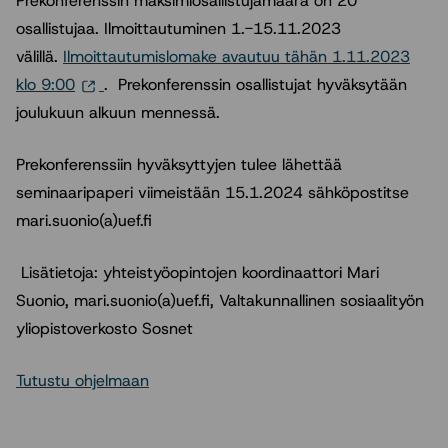
Prekonferenssin maksimiosallistujamäärä on 20
osallistujaa. Ilmoittautuminen 1.-15.11.2023
välillä.
Ilmoittautumislomake avautuu tähän 1.11.2023
klo 9:00
. Prekonferenssin osallistujat hyväksytään
joulukuun alkuun mennessä.
Prekonferenssiin hyväksyttyjen tulee lähettää
seminaaripaperi viimeistään 15.1.2024 sähköpostitse
mari.suonio(a)uef.fi
Lisätietoja: yhteistyöopintojen koordinaattori Mari
Suonio, mari.suonio(a)uef.fi, Valtakunnallinen sosiaalityön
yliopistoverkosto Sosnet
Tutustu ohjelmaan