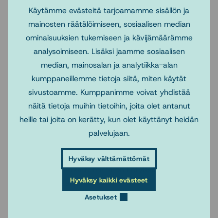
esimerkiksi tutkimusta koskevaan viestintään ja
Käytämme evästeitä tarjoamamme sisällön ja
tutkimustulosten popularisoimiseen sekä tiedepoliittisiin
mainosten räätälöimiseen, sosiaalisen median
näkökulmiin, kuten millaisia mahdollisuuksia ja
ominaisuuksien tukemiseen ja kävijämäärämme
reunaehtoja tutkimusaiheesi tiedejulkaisemiseen ja
analysoimiseen. Lisäksi jaamme sosiaalisen
tutkimusrahoitukseen liittyy.
median, mainosalan ja analytiikka-alan
kumppaneillemme tietoja siitä, miten käytät
Voit eritellä aihettasi esimerkiksi valtasuhteiden, tulosten
sivustoamme. Kumppanimme voivat yhdistää
viestimiseen liittyvien suhdeverkostojen ja/tai
näitä tietoja muihin tietoihin, joita olet antanut
sosiaalityön tutkimuksen eettisistä näkökulmista. Lisäksi
heille tai joita on kerätty, kun olet käyttänyt heidän
on mahdollista pohtia mikä oikeuttaa tutkimuksesi
palvelujaan.
esimerkiksi sosiaalisen tai eettisen kestävyyden
näkökulmasta tai pohtia tutkimuksesi moraalista
Hyväksy välttämättömät
oikeutusta siitä, mikä toiminta on tietyissä olosuhteissa
Hyväksy kaikki evästeet
oikein ja mikä väärin.
Asetukset