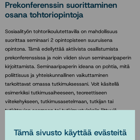
Prekonferenssin suorittaminen
osana tohtoriopintoja
Sosiaalityön tohtorikoulutettavilla on mahdollisuus
suorittaa seminaari 2 opintopisteen suuruisena
opintona. Tämä edellyttää aktiivista osallistumista
prekonferenssissa ja noin viiden sivun seminaaripaperin
kirjoittamista. Seminaaripaperin ideana on pohtia, mitä
poliittisuus ja yhteiskunnallinen vaikuttaminen
tarkoittavat omassa tutkimuksessani. Voit käsitellä
esimerkiksi tutkimusaiheeseen, teoreettiseen
viitekehykseen, tutkimusasetelmaan, tutkijan tai
tutkittavien asemaan tai tutkimustuloksiin liittyviä
poliittisuuden ja yhteiskunnallisen vaikuttamisen
kysymyksiä. Poliittisuutta ja yhteiskunnallista
Tämä sivusto käyttää evästeitä
vaikuttavuutta voi lähestyä laajasti ja se voi liittyä