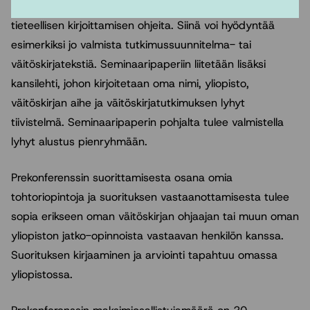
Seminaaripaperissa tulee noudattaa oman yliopiston
tieteellisen kirjoittamisen ohjeita. Siinä voi hyödyntää
esimerkiksi jo valmista tutkimussuunnitelma- tai
väitöskirjatekstiä. Seminaaripaperiin liitetään lisäksi
kansilehti, johon kirjoitetaan oma nimi, yliopisto,
väitöskirjan aihe ja väitöskirjatutkimuksen lyhyt
tiivistelmä. Seminaaripaperin pohjalta tulee valmistella
lyhyt alustus pienryhmään.
Prekonferenssin suorittamisesta osana omia
tohtoriopintoja ja suorituksen vastaanottamisesta tulee
sopia erikseen oman väitöskirjan ohjaajan tai muun oman
yliopiston jatko-opinnoista vastaavan henkilön kanssa.
Suorituksen kirjaaminen ja arviointi tapahtuu omassa
yliopistossa.