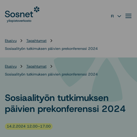
Sosnet
Siirry
suoraan
Valik
FI
sisältöön
↓
Etusivu
Tapahtumat
Sosiaalityön tutkimuksen päivien prekonferenssi 2024
Etusivu
Tapahtumat
Sosiaalityön tutkimuksen päivien prekonferenssi 2024
Sosiaalityön tutkimuksen
päivien prekonferenssi 2024
14.2.2024 12.00–17.00