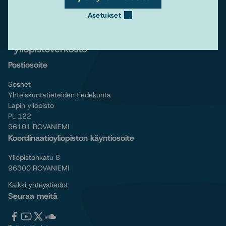
Asetukset
Postiosoite
Sosnet
Yhteiskuntatieteiden tiedekunta
Lapin yliopisto
PL 122
96101 ROVANIEMI
Koordinaatioyliopiston käyntiosoite
Yliopistonkatu 8
96300 ROVANIEMI
Kaikki yhteystiedot
Seuraa meitä
Tervetuloa
Tervetuloa
Tervetuloa
Tervetuloa