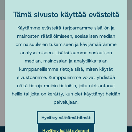
18.1.2024 14.00–15.00
Tämä sivusto käyttää evästeitä
Käytämme evästeitä tarjoamamme sisällön ja
mainosten räätälöimiseen, sosiaalisen median
ominaisuuksien tukemiseen ja kävijämäärämme
Tulevat tapahtumat
analysoimiseen. Lisäksi jaamme sosiaalisen
median, mainosalan ja analytiikka-alan
Kaikki tapahtumat
kumppaneillemme tietoja siitä, miten käytät
sivustoamme. Kumppanimme voivat yhdistää
10.8.2026–14.8.2026
10.8.2026–14.8.2026
1 st announcement:
2 st announcement:
näitä tietoja muihin tietoihin, joita olet antanut
NBSW Summer School
NBSW Summer School
heille tai joita on kerätty, kun olet käyttänyt heidän
in August 2026 to be
in August 2026 to be
palvelujaan.
hosted by NTNU and
hosted by NTNU and
NORWEL
NORWEL
Hyväksy välttämättömät
Hyväksy kaikki evästeet