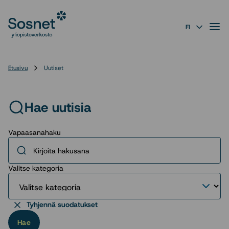
Sosnet
Siirry
suoraan
Valik
FI
sisältöön
↓
Etusivu
Uutiset
Hae uutisia
Vapaasanahaku
Valitse kategoria
Tyhjennä suodatukset
Hae