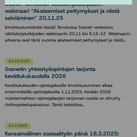
Sosnet-verkoston väitöskirjatutkijoiden
webinaari “Akateemiset pettymykset ja niistä
selviäminen” 20.11.25
Ilmoittautumislinkki tässä! Tervetuloa Sosnet-verkoston
väitöskirjatutkijoiden webinaariin 20.11 klo 9.15-12 Webinaarin
aiheena ovat tänä vuonna akateemiset pettymykset ja niistä…
24.10.2025
Sosnetin yhteistyöopintojen tarjonta
kevätlukukaudella 2026
Kevätlukukauden opintojaksoille ilmoittautuminen alkaa
ensimmäisillä opintojaksoilla 1.11.2025. Kevään 2026
maisterivaiheen opintojaksojen tarjonnan osalta on siirrytty
ristiinopiskelupalveluun. Tämä tarkoittaa…
24.2.2025
Kansainvälinen sosiaalityön päivä 18.3.2025: