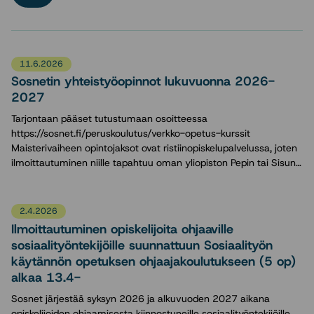
11.6.2026
Sosnetin yhteistyöopinnot lukuvuonna 2026-
2027
Tarjontaan pääset tutustumaan osoitteessa
https://sosnet.fi/peruskoulutus/verkko-opetus-kurssit
Maisterivaiheen opintojaksot ovat ristiinopiskelupalvelussa, joten
ilmoittautuminen niille tapahtuu oman yliopiston Pepin tai Sisun…
2.4.2026
Ilmoittautuminen opiskelijoita ohjaaville
sosiaalityöntekijöille suunnattuun Sosiaalityön
käytännön opetuksen ohjaajakoulutukseen (5 op)
alkaa 13.4-
Sosnet järjestää syksyn 2026 ja alkuvuoden 2027 aikana
opiskelijoiden ohjaamisesta kiinnostuneille sosiaalityöntekijöille