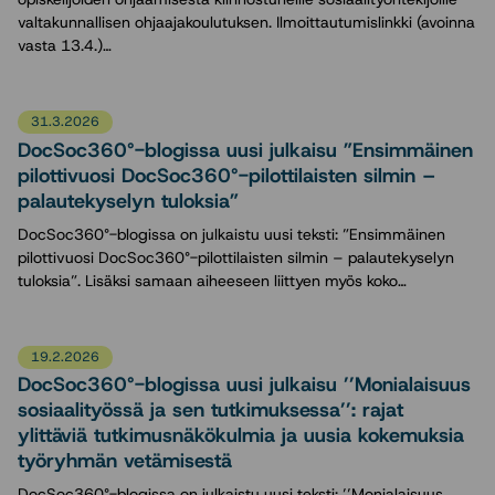
valtakunnallisen ohjaajakoulutuksen. Ilmoittautumislinkki (avoinna
vasta 13.4.)…
31.3.2026
DocSoc360°-blogissa uusi julkaisu ”Ensimmäinen
pilottivuosi DocSoc360°-pilottilaisten silmin –
palautekyselyn tuloksia”
DocSoc360°-blogissa on julkaistu uusi teksti: ”Ensimmäinen
pilottivuosi DocSoc360°-pilottilaisten silmin – palautekyselyn
tuloksia”. Lisäksi samaan aiheeseen liittyen myös koko…
19.2.2026
DocSoc360°-blogissa uusi julkaisu ’’Monialaisuus
sosiaalityössä ja sen tutkimuksessa’’: rajat
ylittäviä tutkimusnäkökulmia ja uusia kokemuksia
työryhmän vetämisestä
DocSoc360°-blogissa on julkaistu uusi teksti: ’’Monialaisuus