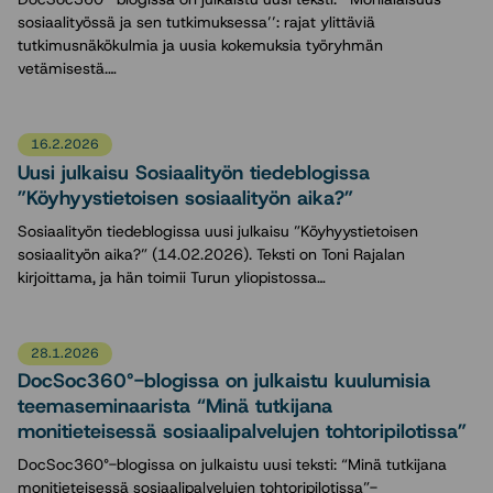
sosiaalityössä ja sen tutkimuksessa’’: rajat ylittäviä
tutkimusnäkökulmia ja uusia kokemuksia työryhmän
vetämisestä.…
16.2.2026
Uusi julkaisu Sosiaalityön tiedeblogissa
”Köyhyystietoisen sosiaalityön aika?”
Sosiaalityön tiedeblogissa uusi julkaisu ”Köyhyystietoisen
sosiaalityön aika?” (14.02.2026). Teksti on Toni Rajalan
kirjoittama, ja hän toimii Turun yliopistossa…
28.1.2026
DocSoc360°-blogissa on julkaistu kuulumisia
teemaseminaarista “Minä tutkijana
monitieteisessä sosiaalipalvelujen tohtoripilotissa”
DocSoc360°-blogissa on julkaistu uusi teksti: “Minä tutkijana
monitieteisessä sosiaalipalvelujen tohtoripilotissa”-