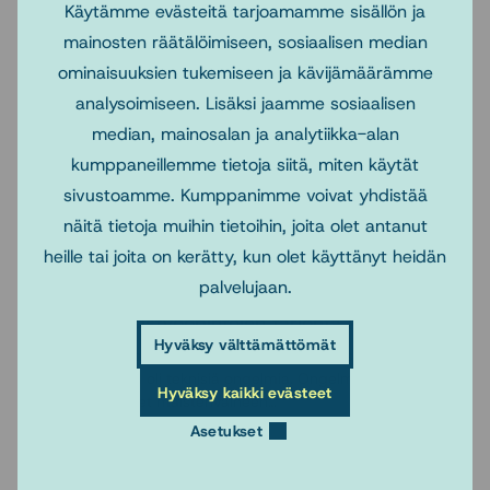
Käytämme evästeitä tarjoamamme sisällön ja
mainosten räätälöimiseen, sosiaalisen median
14.11.2025
ominaisuuksien tukemiseen ja kävijämäärämme
Sosiaalityön tutkimuksen päivät 2026 Kuopiossa
analysoimiseen. Lisäksi jaamme sosiaalisen
12-13.2.
median, mainosalan ja analytiikka-alan
Tervetuloa Sosiaalityön tutkimuksen päiville Kuopioon 12-
kumppaneillemme tietoja siitä, miten käytät
13.2.2025. Teemana on ”Yhdessä paremmin”. Linkki
sivustoamme. Kumppanimme voivat yhdistää
tapahtumaan tässä. Abstraktihaku 15.11.-15.12.2025 Jätä
abstrakti TÄSTÄ…
näitä tietoja muihin tietoihin, joita olet antanut
heille tai joita on kerätty, kun olet käyttänyt heidän
palvelujaan.
7.11.2025
Sosnetin yhteistyöopintojen tarjonta kevät 2026
Hyväksy välttämättömät
Turun yliopiston opintojaksoille ilmoittautumisissa Itä-Suomen ja
Lapin yliopistoista oli teknisiä ongelmia. Ongelma on nyt
Hyväksy kaikki evästeet
ratkaistu, ja Sosnet maisterivaiheen…
Asetukset
4.11.2025