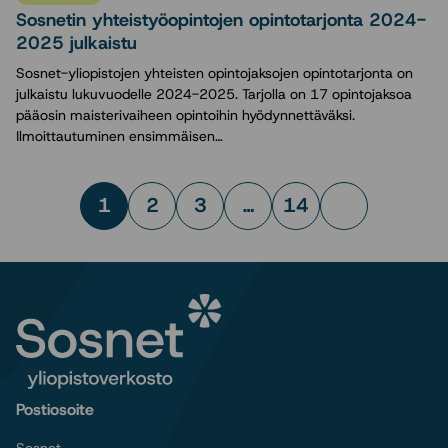
Sosnetin yhteistyöopintojen opintotarjonta 2024-
2025 julkaistu
Sosnet-yliopistojen yhteisten opintojaksojen opintotarjonta on
julkaistu lukuvuodelle 2024-2025. Tarjolla on 17 opintojaksoa
pääosin maisterivaiheen opintoihin hyödynnettäväksi.
Ilmoittautuminen ensimmäisen…
Uutisten
1
2
3
…
14
Sivu
Sivu
Sivu
Sivu
Seuraava
selaus
sivu
Postiosoite
Sosnet