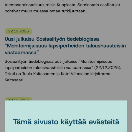
teemaseminaarikuulumisia Kuopiosta. Seminaarin osallistujat
pohtivat muun muassa omaa tutkijuuttaan…
22.12.2025
Uusi julkaisu Sosiaalityön tiedeblogissa
”Monitoimijaisuus lapsiperheiden taloushaasteisiin
vastaamassa”
Sosiaalityön tiedeblogissa uusi julkaisu ”Monitoimijaisuus
lapsiperheiden taloushaasteisiin vastaamassa” (22.12.2025).
Teksti on Tuula Kaitasaaren ja Katri Viitasalon kirjoittama.
Kaitasaari…
10.12.2025
Joulukuu on sosiaalityön väitösten aikaa!
Jyväskylän yliopistosta on tulossa kolme väitöstilaisuutta: 13.12.
Tämä sivusto käyttää evästeitä
Hanife Serin: ”Non-Abusing Mothers’ Experiences of Social
Support After Child Sexual…