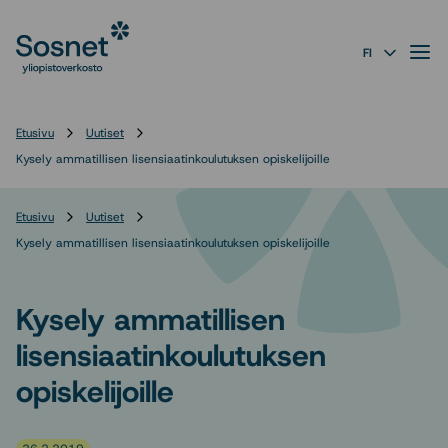
Sosnet
Siirry
suoraan
Valik
FI
sisältöön
↓
Etusivu
Uutiset
Kysely ammatillisen lisensiaatinkoulutuksen opiskelijoille
Etusivu
Uutiset
Kysely ammatillisen lisensiaatinkoulutuksen opiskelijoille
Kysely ammatillisen
lisensiaatinkoulutuksen
opiskelijoille