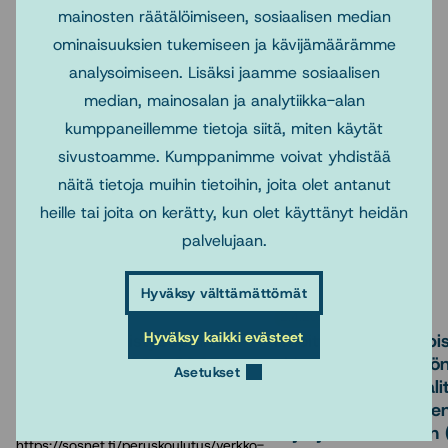
kyselyllä, johon on mahdollisuus vastata 30.3.2019
mainosten räätälöimiseen, sosiaalisen median
saakka. Lisätietoja oheisella Sosnetin verkkosivuilla:
ominaisuuksien tukemiseen ja kävijämäärämme
analysoimiseen. Lisäksi jaamme sosiaalisen
median, mainosalan ja analytiikka-alan
kumppaneillemme tietoja siitä, miten käytät
https://www.sosnet.fi/Suomeksi/Koulutus/Erikoistumisko
sivustoamme. Kumppanimme voivat yhdistää
ulutus/Ammatillinen-lisensiaatinkoulutus/Kysely-
näitä tietoja muihin tietoihin, joita olet antanut
opiskelijoille
heille tai joita on kerätty, kun olet käyttänyt heidän
palvelujaan.
Lue myös
Hyväksy välttämättömät
11.6.2026
2.4.2026
Hyväksy kaikki evästeet
Sosnetin yhteistyöopinnot
Ilmoittautuminen opisk
lukuvuonna 2026-2027
ohjaaville sosiaalityön
Asetukset
suunnattuun Sosiaali
Tarjontaan pääset tutustumaan
käytännön opetukse
osoitteessa
ohjaajakoulutukseen 
https://sosnet.fi/peruskoulutus/verkko-