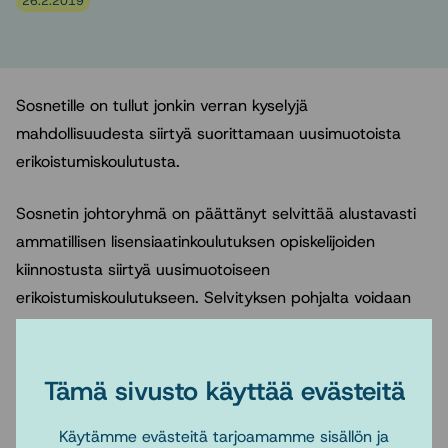
26.2.2019
Sosnetille on tullut jonkin verran kyselyjä
mahdollisuudesta siirtyä suorittamaan uusimuotoista
erikoistumiskoulutusta.
Sosnetin johtoryhmä on päättänyt selvittää alustavasti
ammatillisen lisensiaatinkoulutuksen opiskelijoiden
kiinnostusta siirtyä uusimuotoiseen
erikoistumiskoulutukseen. Selvityksen pohjalta voidaan
tarkemmin harkita asian valmistelua eteenpäin mm. sen
edellyttämien resurssien, lopputyön ohjauksen ja
opintohallinnollisten järjestelyjen osalta.
Tämä sivusto käyttää evästeitä
Opiskelijoiden kiinnostusta kartoitetaan valtakunnallisella
Käytämme evästeitä tarjoamamme sisällön ja