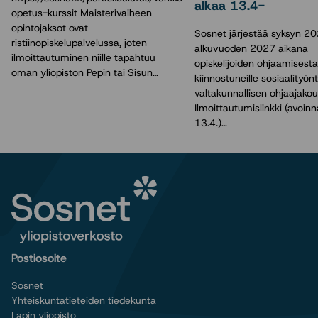
alkaa 13.4-
opetus-kurssit Maisterivaiheen
opintojaksot ovat
Sosnet järjestää syksyn 20
ristiinopiskelupalvelussa, joten
alkuvuoden 2027 aikana
ilmoittautuminen niille tapahtuu
opiskelijoiden ohjaamisesta
oman yliopiston Pepin tai Sisun…
kiinnostuneille sosiaalityönte
valtakunnallisen ohjaajakou
Ilmoittautumislinkki (avoin
13.4.)…
Postiosoite
Sosnet
Yhteiskuntatieteiden tiedekunta
Lapin yliopisto