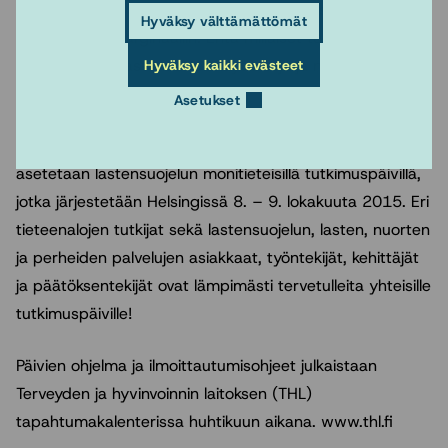
virtaukset ovat vaikuttaneet lastensuojelussa tai millaiset
Hyväksy välttämättömät
ovat jääneet marginaaliin. Entä millaiset tekijät ohjaavat
tämän päivän lastensuojelukäytäntöjä ja niitä koskevan
Hyväksy kaikki evästeet
tiedon rakentumista?
Asetukset
Lastensuojelua koskevan tiedon jännitteet nostetaan
asetetaan lastensuojelun monitieteisillä tutkimuspäivillä,
jotka järjestetään Helsingissä 8. – 9. lokakuuta 2015. Eri
tieteenalojen tutkijat sekä lastensuojelun, lasten, nuorten
ja perheiden palvelujen asiakkaat, työntekijät, kehittäjät
ja päätöksentekijät ovat lämpimästi tervetulleita yhteisille
tutkimuspäiville!
Päivien ohjelma ja ilmoittautumisohjeet julkaistaan
Terveyden ja hyvinvoinnin laitoksen (THL)
tapahtumakalenterissa huhtikuun aikana. www.thl.fi