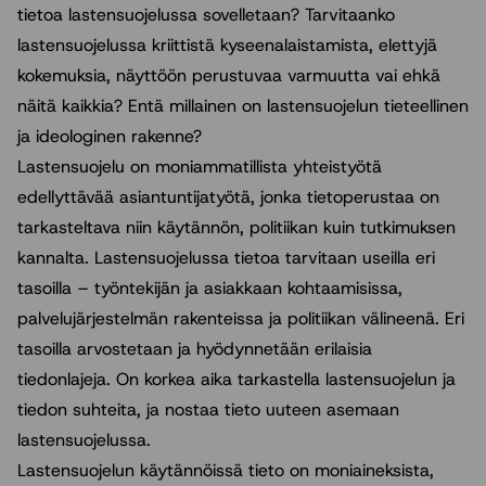
tietoa lastensuojelussa sovelletaan? Tarvitaanko
lastensuojelussa kriittistä kyseenalaistamista, elettyjä
kokemuksia, näyttöön perustuvaa varmuutta vai ehkä
näitä kaikkia? Entä millainen on lastensuojelun tieteellinen
ja ideologinen rakenne?
Lastensuojelu on moniammatillista yhteistyötä
edellyttävää asiantuntijatyötä, jonka tietoperustaa on
tarkasteltava niin käytännön, politiikan kuin tutkimuksen
kannalta. Lastensuojelussa tietoa tarvitaan useilla eri
tasoilla – työntekijän ja asiakkaan kohtaamisissa,
palvelujärjestelmän rakenteissa ja politiikan välineenä. Eri
tasoilla arvostetaan ja hyödynnetään erilaisia
tiedonlajeja. On korkea aika tarkastella lastensuojelun ja
tiedon suhteita, ja nostaa tieto uuteen asemaan
lastensuojelussa.
Lastensuojelun käytännöissä tieto on moniaineksista,