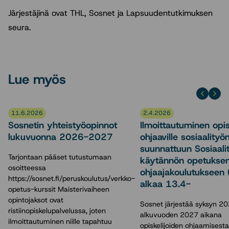
Järjestäjinä ovat THL, Sosnet ja Lapsuudentutkimuksen
seura.
Lue myös
11.6.2026
2.4.2026
Sosnetin yhteistyöopinnot
Ilmoittautuminen opisk
lukuvuonna 2026-2027
ohjaaville sosiaalityön
suunnattuun Sosiaali
Tarjontaan pääset tutustumaan
käytännön opetukse
osoitteessa
ohjaajakoulutukseen 
https://sosnet.fi/peruskoulutus/verkko-
alkaa 13.4-
opetus-kurssit Maisterivaiheen
opintojaksot ovat
Sosnet järjestää syksyn 20
ristiinopiskelupalvelussa, joten
alkuvuoden 2027 aikana
ilmoittautuminen niille tapahtuu
opiskelijoiden ohjaamisesta