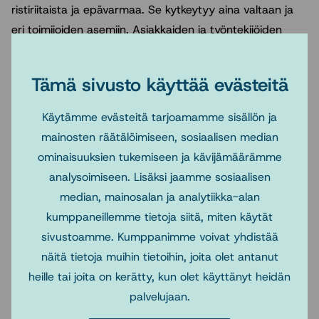
ristiriitaista ja epävarmaa. Se kytkeytyy aina valtaan ja
eri toimijoiden asemiin. Asiakkaiden ja työntekijöiden
tuottaman kokemustiedon sekä tutkijoilta saatavan
tutkimustiedon välisiin suhteisiin liittyy jännitteitä.
Tämä sivusto käyttää evästeitä
Toisinaan kokemustieto rinnastetaan tutkimustietoon tai
nostetaan sen yläpuolelle – toisinaan se ohitetaan
Käytämme evästeitä tarjoamamme sisällön ja
kokonaan. Mikä on kokemustiedon asema
mainosten räätälöimiseen, sosiaalisen median
tulevaisuudessa?
ominaisuuksien tukemiseen ja kävijämäärämme
analysoimiseen. Lisäksi jaamme sosiaalisen
Järjestelmätasolla linjauksia ohjaavat useat tavoitteet.
median, mainosalan ja analytiikka-alan
Tutkimustiedon paikka palvelujärjestelmän
kumppaneillemme tietoja siitä, miten käytät
tavoitteidenasettelussa ja ratkaisuvalinnoissa on
sivustoamme. Kumppanimme voivat yhdistää
epäselvä. Millaiset tekijät estävät ja edistävät
näitä tietoja muihin tietoihin, joita olet antanut
tutkimustiedon soveltamista järjestelmätasolla?
heille tai joita on kerätty, kun olet käyttänyt heidän
Myös vallitsevat arvot ja ideologiat ohjaavat
palvelujaan.
lastensuojelun tiedontuotantoa ja -käyttöä. Millaiset