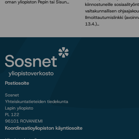
oman yliopiston Pepin tai Sisun…
kiinnostuneille sosiaalityönte
valtakunnallisen ohjaajakou
Ilmoittautumislinkki (avoin
13.4.)…
Postiosoite
Sosnet
Yhteiskuntatieteiden tiedekunta
Lapin yliopisto
PL 122
96101 ROVANIEMI
Koordinaatioyliopiston käyntiosoite