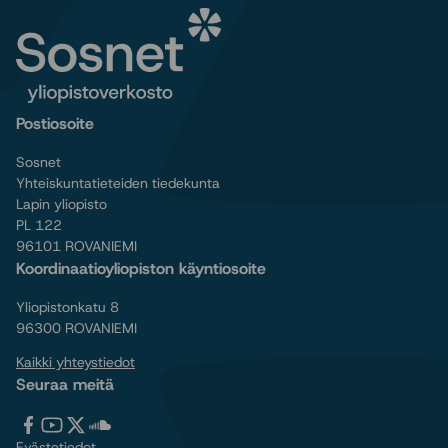
Postiosoite
Sosnet
Yhteiskuntatieteiden tiedekunta
Lapin yliopisto
PL 122
96101 ROVANIEMI
Koordinaatioyliopiston käyntiosoite
Yliopistonkatu 8
96300 ROVANIEMI
Kaikki yhteystiedot
Seuraa meitä
Tervetuloa
Tervetuloa
Tervetuloa
Tervetuloa
Evästetiedot