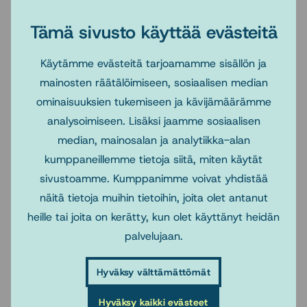
–
Kuntouttava sosiaalityö:
Haku järjestetään syksyllä
Tämä sivusto käyttää evästeitä
2019 ja koulutus alkaa kevätlukukaudella 2020.
Käytämme evästeitä tarjoamamme sisällön ja
–
Hyvinvointipalvelut:
Seuraavasta opiskelijahausta
mainosten räätälöimiseen, sosiaalisen median
tiedotetaan myöhemmin.
ominaisuuksien tukemiseen ja kävijämäärämme
analysoimiseen. Lisäksi jaamme sosiaalisen
Lisätietoja erikoisaloista ja opiskelijahausta Sosnetin
median, mainosalan ja analytiikka-alan
verkkosivuilla:
kumppaneillemme tietoja siitä, miten käytät
sivustoamme. Kumppanimme voivat yhdistää
http://www.sosnet.fi/Suomeksi/Koulutus/Erikoistumiskoul
näitä tietoja muihin tietoihin, joita olet antanut
utus/Uusimuotoinen-erikoistumiskoulutus
heille tai joita on kerätty, kun olet käyttänyt heidän
palvelujaan.
Hyväksy välttämättömät
Hyväksy kaikki evästeet