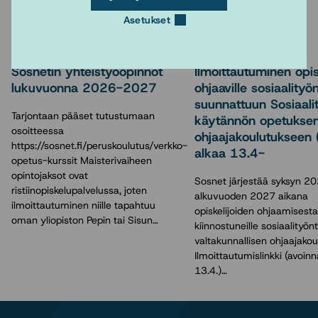
Lue myös
Asetukset
11.6.2026
2.4.2026
Sosnetin yhteistyöopinnot
Ilmoittautuminen opisk
lukuvuonna 2026-2027
ohjaaville sosiaalityön
suunnattuun Sosiaali
Tarjontaan pääset tutustumaan
käytännön opetukse
osoitteessa
ohjaajakoulutukseen 
https://sosnet.fi/peruskoulutus/verkko-
alkaa 13.4-
opetus-kurssit Maisterivaiheen
opintojaksot ovat
Sosnet järjestää syksyn 20
ristiinopiskelupalvelussa, joten
alkuvuoden 2027 aikana
ilmoittautuminen niille tapahtuu
opiskelijoiden ohjaamisesta
oman yliopiston Pepin tai Sisun…
kiinnostuneille sosiaalityönte
valtakunnallisen ohjaajakou
Ilmoittautumislinkki (avoin
13.4.)…