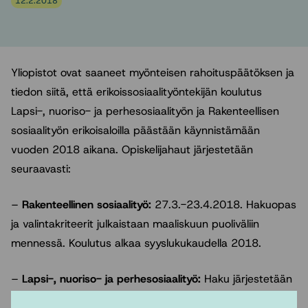
12.2.2018
Yliopistot ovat saaneet myönteisen rahoituspäätöksen ja
tiedon siitä, että erikoissosiaalityöntekijän koulutus
Lapsi-, nuoriso- ja perhesosiaalityön ja Rakenteellisen
sosiaalityön erikoisaloilla päästään käynnistämään
vuoden 2018 aikana. Opiskelijahaut järjestetään
seuraavasti:
–
Rakenteellinen sosiaalityö:
27.3.-23.4.2018. Hakuopas
ja valintakriteerit julkaistaan maaliskuun puoliväliin
mennessä. Koulutus alkaa syyslukukaudella 2018.
–
Lapsi-, nuoriso- ja perhesosiaalityö:
Haku järjestetään
syksyllä 2018 ja koulutus alkaa kevätlukukaudella 2019.