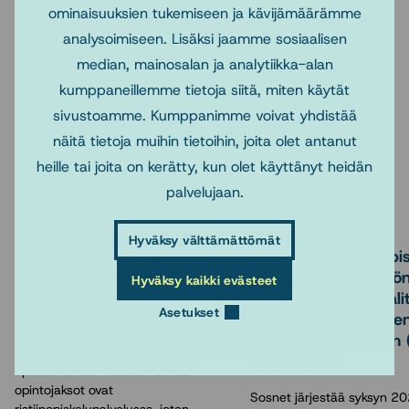
Juvonen Lapin yliopistosta sekä YTT, professori Suvi
ominaisuuksien tukemiseen ja kävijämäärämme
Raitakari Tampereen yliopistosta.
analysoimiseen. Lisäksi jaamme sosiaalisen
median, mainosalan ja analytiikka-alan
Tervetuloa!
kumppaneillemme tietoja siitä, miten käytät
sivustoamme. Kumppanimme voivat yhdistää
näitä tietoja muihin tietoihin, joita olet antanut
heille tai joita on kerätty, kun olet käyttänyt heidän
Lue myös
palvelujaan.
11.6.2026
2.4.2026
Hyväksy välttämättömät
Sosnetin yhteistyöopinnot
Ilmoittautuminen opisk
lukuvuonna 2026-2027
ohjaaville sosiaalityön
Hyväksy kaikki evästeet
suunnattuun Sosiaali
Asetukset
Tarjontaan pääset tutustumaan
käytännön opetukse
osoitteessa
ohjaajakoulutukseen 
https://sosnet.fi/peruskoulutus/verkko-
alkaa 13.4-
opetus-kurssit Maisterivaiheen
opintojaksot ovat
Sosnet järjestää syksyn 20