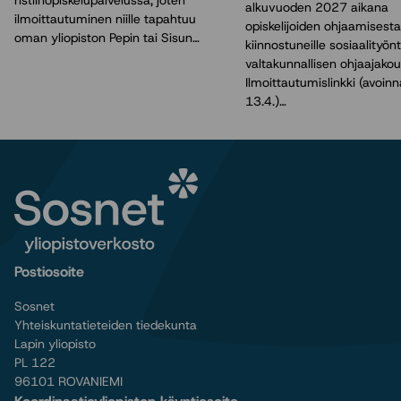
ristiinopiskelupalvelussa, joten
alkuvuoden 2027 aikana
ilmoittautuminen niille tapahtuu
opiskelijoiden ohjaamisesta
oman yliopiston Pepin tai Sisun…
kiinnostuneille sosiaalityönte
valtakunnallisen ohjaajakou
Ilmoittautumislinkki (avoin
13.4.)…
Postiosoite
Sosnet
Yhteiskuntatieteiden tiedekunta
Lapin yliopisto
PL 122
96101 ROVANIEMI