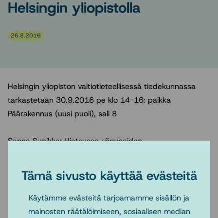
Helsingin yliopistolla
26.8.2016
Helsingin yliopiston valtiotieteellisessä tiedekunnassa
tarkastetaan 30.9.2016 pe klo 14-16: paikka
Päärakennus (uusi puoli), sali 8
Sanna Sunikka: Hietsussa yöpyneiden
asunnottomuuspolut. Liikkuvuus asunnottomuuden ja
asuntoväestön välillä (Marginalisaatiokysymysten
Tämä sivusto käyttää evästeitä
erikoisala)
Käytämme evästeitä tarjoamamme sisällön ja
Tarkastajina toimivat: VTT, yliopistonlehtori (ma) Tarja
mainosten räätälöimiseen, sosiaalisen median