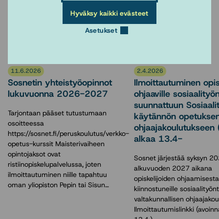
Hyväksy kaikki evästeet
Asetukset
Lue myös
11.6.2026
2.4.2026
Sosnetin yhteistyöopinnot
Ilmoittautuminen opisk
lukuvuonna 2026-2027
ohjaaville sosiaalityön
suunnattuun Sosiaali
Tarjontaan pääset tutustumaan
käytännön opetukse
osoitteessa
ohjaajakoulutukseen 
https://sosnet.fi/peruskoulutus/verkko-
alkaa 13.4-
opetus-kurssit Maisterivaiheen
opintojaksot ovat
Sosnet järjestää syksyn 20
ristiinopiskelupalvelussa, joten
alkuvuoden 2027 aikana
ilmoittautuminen niille tapahtuu
opiskelijoiden ohjaamisesta
oman yliopiston Pepin tai Sisun…
kiinnostuneille sosiaalityönte
valtakunnallisen ohjaajakou
Ilmoittautumislinkki (avoin