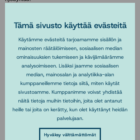
Tervetuloa mukaan kuulemaan ja keskustelemaan
Tämä sivusto käyttää evästeitä
sosiaalityön asiantuntijuuden ja erikoissosiaalityöntekijän
koulutuksen tuottaman osaamisen hyödyntämisestä
Käytämme evästeitä tarjoamamme sisällön ja
sote-uudistuksessa.
mainosten räätälöimiseen, sosiaalisen median
ominaisuuksien tukemiseen ja kävijämäärämme
Seminaarin videotallenne on nyt saatavilla alla olevalla
analysoimiseen. Lisäksi jaamme sosiaalisen
verkkosivulla.
median, mainosalan ja analytiikka-alan
Lisätietoja:
kumppaneillemme tietoja siitä, miten käytät
sivustoamme. Kumppanimme voivat yhdistää
http://www.sosnet.fi/Suomeksi/Koulutus/Erikoistumiskoul
näitä tietoja muihin tietoihin, joita olet antanut
utus/Uusimuotoinen-erikoistumiskoulutus/Seminaari-
heille tai joita on kerätty, kun olet käyttänyt heidän
2612018
palvelujaan.
Hyväksy välttämättömät