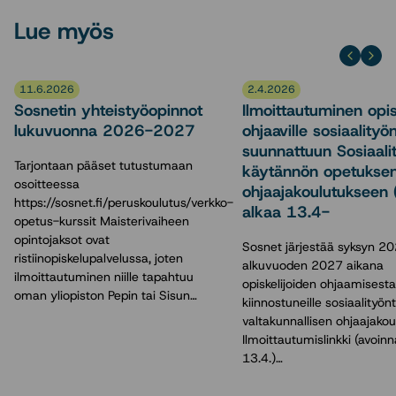
Lue myös
11.6.2026
2.4.2026
Sosnetin yhteistyöopinnot
Ilmoittautuminen opisk
lukuvuonna 2026-2027
ohjaaville sosiaalityön
suunnattuun Sosiaali
Tarjontaan pääset tutustumaan
käytännön opetukse
osoitteessa
ohjaajakoulutukseen 
https://sosnet.fi/peruskoulutus/verkko-
alkaa 13.4-
opetus-kurssit Maisterivaiheen
opintojaksot ovat
Sosnet järjestää syksyn 20
ristiinopiskelupalvelussa, joten
alkuvuoden 2027 aikana
ilmoittautuminen niille tapahtuu
opiskelijoiden ohjaamisesta
oman yliopiston Pepin tai Sisun…
kiinnostuneille sosiaalityönte
valtakunnallisen ohjaajakou
Ilmoittautumislinkki (avoin
13.4.)…