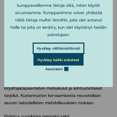
Rakenteellinen sosiaalityö,
2014 toim. Merja Laitinen,
kumppaneillemme tietoja siitä, miten käytät
Anneli Pohjola, Marjaana Seppänen (toimituksessa oleva)
sivustoamme. Kumppanimme voivat yhdistää
näitä tietoja muihin tietoihin, joita olet antanut
Seuran hallitus on laatinut ohjeistuksen vuosikirjan
heille tai joita on kerätty, kun olet käyttänyt heidän
toimittajille toteuttamissuunnitelman laatimisesta.
palvelujaan.
Toteuttamissuunnitelmassa tulee olla a) suunnitelma
vuosikirjan sisällöstä sisältäen teeman,
Hyväksy välttämättömät
lähestymistapavalinnan ja perusteet sekä b) suunnitelma
toimitustyön toteuttamisesta sisältäen aikataulun,
Hyväksy kaikki evästeet
talousarvion ja toimitusprosessin kuvauksen.
Asetukset
Talousarviota laadittaessa tulee huomioida mahdolliset
seuralle aiheutuvat kustannukset, esim.
kirjoittajatapaamisten matkakulut ja kohtuuhintaiset
tarjoilut. Kustannusten korvaamisesta neuvotellaan
seuran taloudellisten mahdollisuuksien mukaan.
Ehdotus vuosikirjan teemaksi sekä