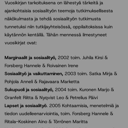
Vuosikirjan tarkoituksena on lähestyä tärkeitä ja
ajankohtaisia sosiaalityön teemoja tutkimuksellisesta
näkökulmasta ja tehdä sosiaalityön tutkimusta
tunnetuksi niin tutkijayhteisössä, oppilaitoksissa kuin
käytännön kentällä. Tähän mennessä ilmestyneet
vuosikirjat ovat:
Marginaalit ja sosiaalityö,
2002 toim. Juhila Kirsi &
Forsberg Hannele & Roivainen Irene
Sosiaalityö ja vaikuttaminen,
2003 toim. Satka Mirja &
Pohjola Anneli & Rajavaara Marketta
Sukupuoli ja sosiaalityö,
2004 toim. Kuronen Marjo &
Granfelt Riitta & Nyqvist Leo & Petrelius Päivi
Lapset ja sosiaalityö
. 2005 Kohtaamisia, menetelmiä ja
tiedon uudelleenarviointia, toim. Forsberg Hannele &
Ritala-Koskinen Aino & Törrönen Maritta