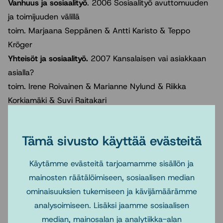
Vanhuus ja sosiaalityö
. 2006 Sosiaalityö avuttomuuden
ja toimijuuden välillä
toim. Marjaana Seppänen & Antti Karisto & Teppo
Kröger
Yhteisöt ja sosiaalityö.
2007 Kansalaisen vai asiakkaan
asialla?
toim. Irene Roivainen & Marianne Nylund & Riikka
Korkiamäki & Suvi Raitakari
Sosiaalityö ja teoria,
2008 toim. Mäntysaari Mikko &
Pohjola Anneli & Pösö Tarja
Tämä sivusto käyttää evästeitä
Sosiaalityö, tieto ja teknologia,
2009 toim. Pohjola Anneli
& Kääriäinen Aino & Kuusisto-Niemi Sirpa
Käytämme evästeitä tarjoamamme sisällön ja
Sosiaalityön arvot ja etiikka,
2010 toim. Pehkonen Aini &
mainosten räätälöimiseen, sosiaalisen median
Väänänen-Fomin Marja
ominaisuuksien tukemiseen ja kävijämäärämme
Kohtaako sosiaalityö köyhyyden?
2012 Forssén, Katja &
analysoimiseen. Lisäksi jaamme sosiaalisen
Roivainen, Irene & Ylinen, Satu & Heinonen, Jari (toim.)
median, mainosalan ja analytiikka-alan