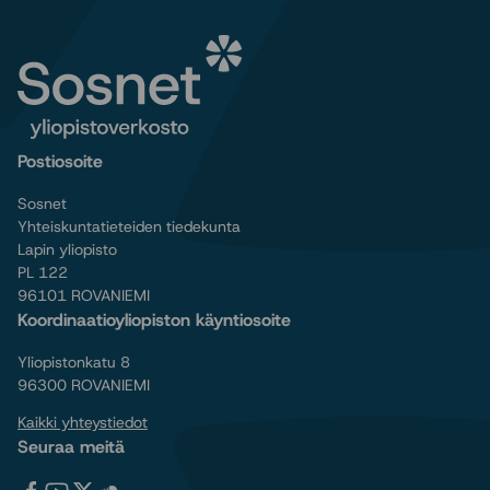
Postiosoite
Sosnet
Yhteiskuntatieteiden tiedekunta
Lapin yliopisto
PL 122
96101 ROVANIEMI
Koordinaatioyliopiston käyntiosoite
Yliopistonkatu 8
96300 ROVANIEMI
Kaikki yhteystiedot
Seuraa meitä
Tervetuloa
Tervetuloa
Tervetuloa
Tervetuloa