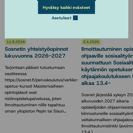
Hyväksy kaikki evästeet
Asetukset
Lue myös
11.6.2026
2.4.2026
Sosnetin yhteistyöopinnot
Ilmoittautuminen opisk
lukuvuonna 2026-2027
ohjaaville sosiaalityön
suunnattuun Sosiaali
Tarjontaan pääset tutustumaan
käytännön opetukse
osoitteessa
ohjaajakoulutukseen 
https://sosnet.fi/peruskoulutus/verkko-
alkaa 13.4-
opetus-kurssit Maisterivaiheen
opintojaksot ovat
Sosnet järjestää syksyn 20
ristiinopiskelupalvelussa, joten
alkuvuoden 2027 aikana
ilmoittautuminen niille tapahtuu
opiskelijoiden ohjaamisesta
oman yliopiston Pepin tai Sisun…
kiinnostuneille sosiaalityönte
valtakunnallisen ohjaajakou
Ilmoittautumislinkki (avoin
13.4.)…