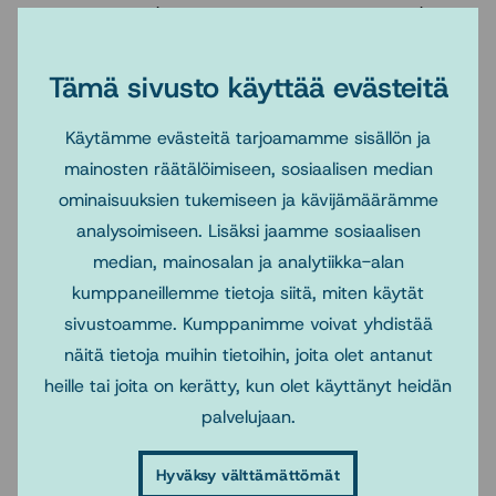
peruskoulutusta (erityisesti käytännön harjoittelua) ja
erikoistumiskoulutusta sekä sosiaalihuollon tutkimusta.
Tämä tulee selkeästi ilmaista järjestämislain pykälissä ja
Tämä sivusto käyttää evästeitä
lain yksityiskohtaisissa perusteluissa.
Käytämme evästeitä tarjoamamme sisällön ja
Yliopistojen perustehtävään kuuluvan sosiaalitieteellisen,
mainosten räätälöimiseen, sosiaalisen median
erityisesti sosiaalityön tutkimuksen edellytykset on
ominaisuuksien tukemiseen ja kävijämäärämme
turvattava vastaavilla rakenteilla kuin terveydenhuollon
analysoimiseen. Lisäksi jaamme sosiaalisen
tutkimuksessa (lääketiede, hoitotiede), samalla
median, mainosalan ja analytiikka-alan
huomioiden sosiaalitieteellisen tutkimustoiminnan
kumppaneillemme tietoja siitä, miten käytät
erityispiirteet.
sivustoamme. Kumppanimme voivat yhdistää
näitä tietoja muihin tietoihin, joita olet antanut
Sosnetin lausunto on luettavissa kokonaisuudessaan:
heille tai joita on kerätty, kun olet käyttänyt heidän
http://www.sosnet.fi/loader.aspx?id=aa3d9a67-47fc-
palvelujaan.
4379-96ee-0f87fa9c7c6e
Hyväksy välttämättömät