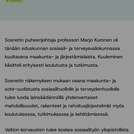
2.5.2017
Sosnetin puheenjohtaja professori Marjo Kuronen oli
tänään eduskunnan sosiaali- ja terveysvaliokunnassa
kuultavana maakunta- ja järjestämislaista. Kuuleminen
käsitteli erityisesti koulutusta ja tutkimusta.
Sosnetin näkemyksen mukaan osana maakunta- ja
sote-uudistusta sosiaalihuollolle ja terveydenhuollolle
tulee luoda lainsäädännöllä yhdenvertaiset
mahdollisuudet, rakenteet ja rahoitusjärjestelmät myös
koulutuksessa, tutkimuksessa ja kehittämisessä.
Valtion korvausten tulee koskea sosiaalityön yliopistollista