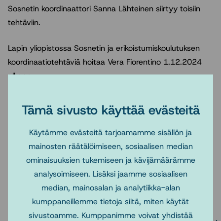
Sosnetin koordinaattori Sanna Lähteinen siirtyy toisiin
tehtäviin.
Lapin yliopistossa Sosnetin ja erikoistumiskoulutuksen
koordinaatiotehtäviä hoitaa Vera Fiorentino 1.12.2024
alkaen.
Tavoitat Veran sähköpostilla osoitteesta
Tämä sivusto käyttää evästeitä
vera.fiorentino(a)ulapland.fi tai puhelimitse numerosta
040 659 8036.
Käytämme evästeitä tarjoamamme sisällön ja
mainosten räätälöimiseen, sosiaalisen median
ominaisuuksien tukemiseen ja kävijämäärämme
analysoimiseen. Lisäksi jaamme sosiaalisen
Lue myös
median, mainosalan ja analytiikka-alan
kumppaneillemme tietoja siitä, miten käytät
11.6.2026
2.4.2026
sivustoamme. Kumppanimme voivat yhdistää