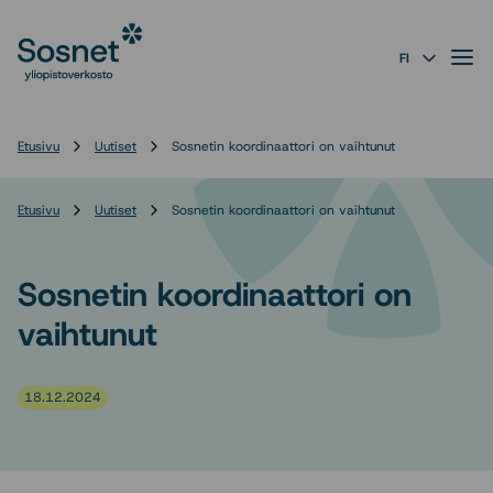
Sosnet
Siirry
suoraan
Valik
FI
sisältöön
↓
Etusivu
Uutiset
Sosnetin koordinaattori on vaihtunut
Etusivu
Uutiset
Sosnetin koordinaattori on vaihtunut
Sosnetin koordinaattori on
vaihtunut
18.12.2024