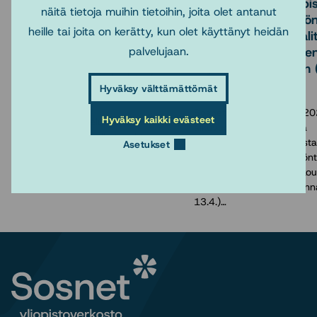
Sosnetin yhteistyöopinnot
Ilmoittautuminen opisk
näitä tietoja muihin tietoihin, joita olet antanut
lukuvuonna 2026-2027
ohjaaville sosiaalityön
heille tai joita on kerätty, kun olet käyttänyt heidän
suunnattuun Sosiaali
Tarjontaan pääset tutustumaan
palvelujaan.
käytännön opetukse
osoitteessa
ohjaajakoulutukseen 
https://sosnet.fi/peruskoulutus/verkko-
alkaa 13.4-
Hyväksy välttämättömät
opetus-kurssit Maisterivaiheen
opintojaksot ovat
Sosnet järjestää syksyn 20
Hyväksy kaikki evästeet
ristiinopiskelupalvelussa, joten
alkuvuoden 2027 aikana
ilmoittautuminen niille tapahtuu
opiskelijoiden ohjaamisesta
Asetukset
oman yliopiston Pepin tai Sisun…
kiinnostuneille sosiaalityönte
valtakunnallisen ohjaajakou
Ilmoittautumislinkki (avoin
13.4.)…