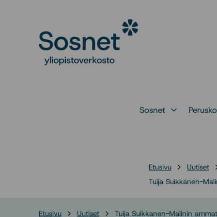
Siirry
suoraan
Sosnet
sisältöön
↓
Sosnet
Perusko
Avaa alavalikko 
Etusivu
Uutiset
Tuija Suikkanen-Mali
Etusivu
Uutiset
Tuija Suikkanen-Malinin ammati