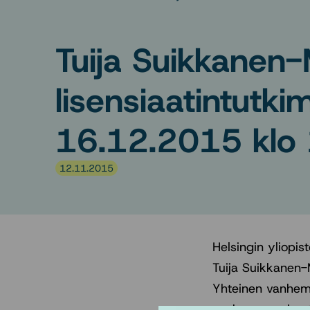
Tuija Suikkanen-
lisensiaatintutk
16.12.2015 klo
12.11.2015
Helsingin yliopis
Tuija Suikkanen-M
Yhteinen vanhemm
vanhemmuuden teh