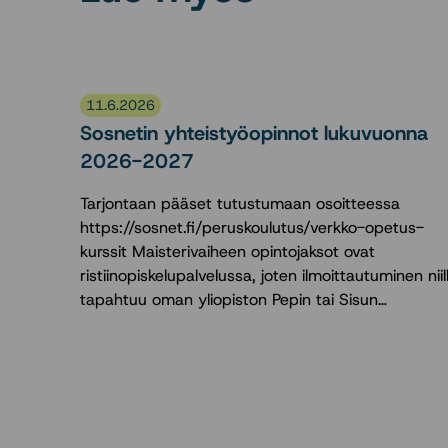
11.6.2026
Sosnetin yhteistyöopinnot lukuvuonna
2026-2027
Tarjontaan pääset tutustumaan osoitteessa
https://sosnet.fi/peruskoulutus/verkko-opetus-
kurssit Maisterivaiheen opintojaksot ovat
ristiinopiskelupalvelussa, joten ilmoittautuminen niil
tapahtuu oman yliopiston Pepin tai Sisun…