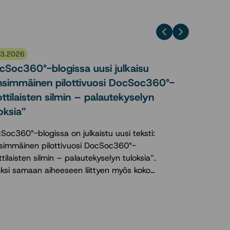
.3.2026
cSoc360°-blogissa uusi julkaisu
nsimmäinen pilottivuosi DocSoc360°-
ottilaisten silmin – palautekyselyn
oksia”
Soc360°-blogissa on julkaistu uusi teksti:
simmäinen pilottivuosi DocSoc360°-
ottilaisten silmin – palautekyselyn tuloksia”.
äksi samaan aiheeseen liittyen myös koko…