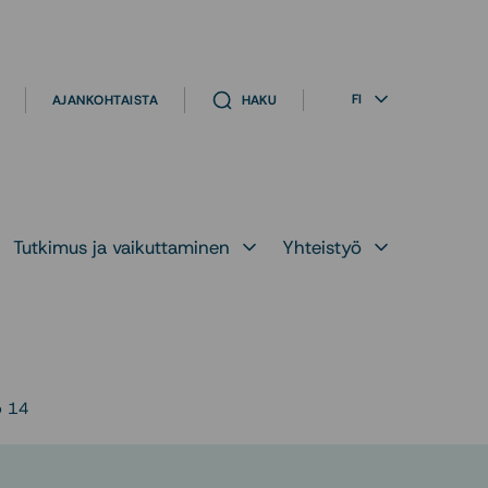
FI
AJANKOHTAISTA
HAKU
Tutkimus ja vaikuttaminen
Yhteistyö
likko kohteelle
Avaa alavalikko kohteelle
Avaa alavalikko ko
o 14