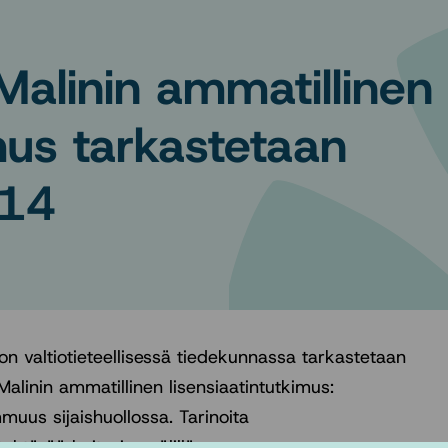
Malinin ammatillinen
imus tarkastetaan
 14
ton valtiotieteellisessä tiedekunnassa tarkastetaan
alinin ammatillinen lisensiaatintutkimus:
uus sijaishuollossa. Tarinoita
tävää hoitavien välillä.