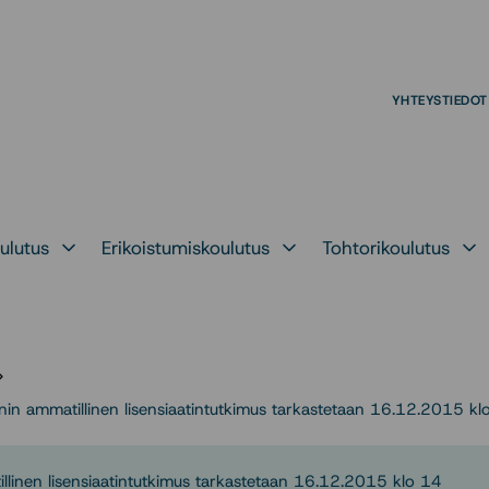
YHTEYSTIEDOT
ulutus
Erikoistumiskoulutus
Tohtorikoulutus
kohteelle
Avaa alavalikko kohteelle
Avaa alavalikko kohteelle
Avaa alava
nin ammatillinen lisensiaatintutkimus tarkastetaan 16.12.2015 kl
llinen lisensiaatintutkimus tarkastetaan 16.12.2015 klo 14