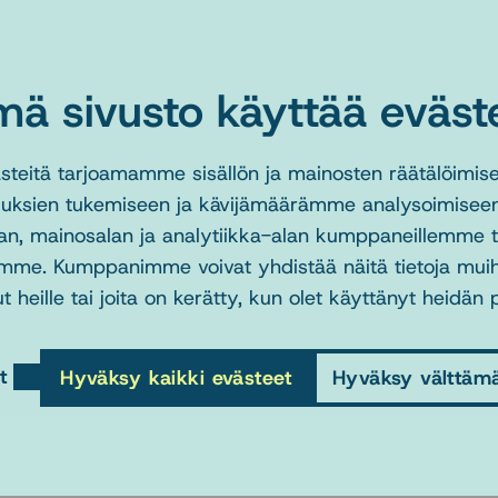
ösosiaalityön erikoisalaan.
mä sivusto käyttää eväste
ivat YTT, yliopistotutkija Riitta Laakso Tampereen ylio
tutkija Päivi Petrelius Terveyden ja hyvinvoinnin laitokse
eitä tarjoamamme sisällön ja mainosten räätälöimise
us pidetään 16.12.2015 keskiviikkona klo 14-16,
uksien tukemiseen ja kävijämäärämme analysoimiseen
an, mainosalan ja analytiikka-alan kumppaneillemme tie
ton päärakennus, Sali 7.
mme. Kumppanimme voivat yhdistää näitä tietoja muihin 
t heille tai joita on kerätty, kun olet käyttänyt heidän 
t
Hyväksy kaikki evästeet
Hyväksy välttäm