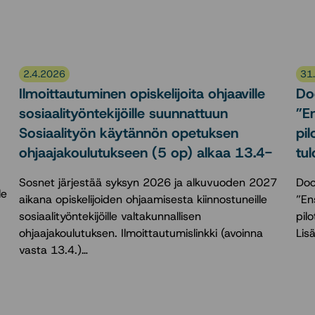
2.4.2026
31
Ilmoittautuminen opiskelijoita ohjaaville
Do
sosiaalityöntekijöille suunnattuun
”E
Sosiaalityön käytännön opetuksen
pil
ohjaajakoulutukseen (5 op) alkaa 13.4-
tul
Sosnet järjestää syksyn 2026 ja alkuvuoden 2027
Doc
le
aikana opiskelijoiden ohjaamisesta kiinnostuneille
”En
sosiaalityöntekijöille valtakunnallisen
pil
ohjaajakoulutuksen. Ilmoittautumislinkki (avoinna
Lis
vasta 13.4.)…