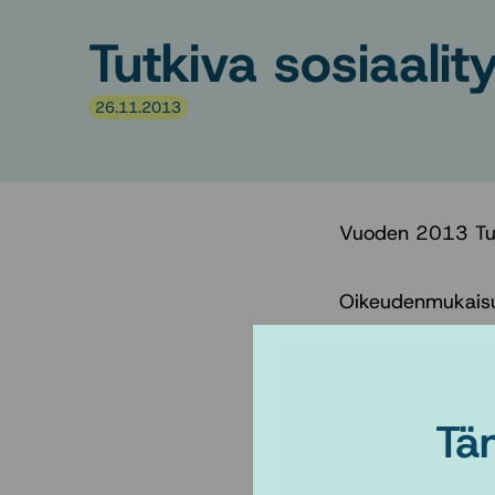
Tutkiva sosiaalit
26.11.2013
Vuoden 2013 Tutk
Oikeudenmukaisu
on ilmestynyt Sos
Tä
http://www.sosia
3.pdf