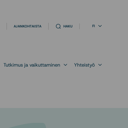
FI
AJANKOHTAISTA
HAKU
Tutkimus ja vaikuttaminen
Yhteistyö
likko kohteelle
Avaa alavalikko kohteelle
Avaa alavalikko ko