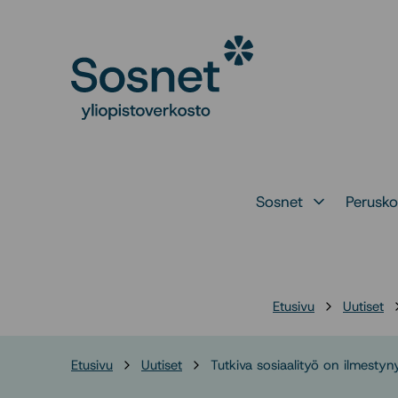
Siirry
suoraan
Sosnet
sisältöön
↓
Sosnet
Perusko
Avaa alavalikko 
Etusivu
Uutiset
Etusivu
Uutiset
Tutkiva sosiaalityö on ilmestyn