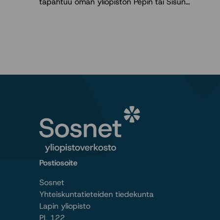
tapahtuu oman yliopiston Pepin tai Sisun…
Postiosoite
Sosnet
Yhteiskuntatieteiden tiedekunta
Lapin yliopisto
PL 122