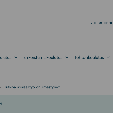
YHTEYSTIEDOT
ulutus
Erikoistumiskoulutus
Tohtorikoulutus
kohteelle
Avaa alavalikko kohteelle
Avaa alavalikko kohteelle
Avaa alava
Tutkiva sosiaalityö on ilmestynyt
yt