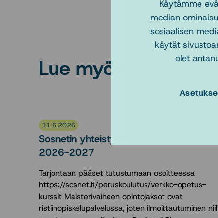
Käytämme eväst
median ominaisu
sosiaalisen medi
käytät sivustoa
olet antanu
Lue myös
Asetukse
11.6.2026
Sosnetin yhteistyöopinnot lukuvuonna
2026-2027
Tarjontaan pääset tutustumaan osoitteessa
https://sosnet.fi/peruskoulutus/verkko-opetus-
kurssit Maisterivaiheen opintojaksot ovat
ristiinopiskelupalvelussa, joten ilmoittautuminen niil