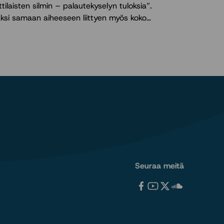
ottilaisten silmin – palautekyselyn tuloksia”.
äksi samaan aiheeseen liittyen myös koko…
Seuraa meitä
Tervetuloa
Tervetuloa
Tervetuloa
Tervetuloa