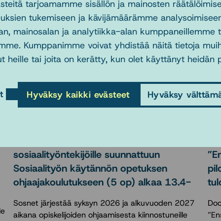
eitä tarjoamamme sisällön ja mainosten räätälöimise
uksien tukemiseen ja kävijämäärämme analysoimiseen
an, mainosalan ja analytiikka-alan kumppaneillemme tie
mme. Kumppanimme voivat yhdistää näitä tietoja muihin 
t heille tai joita on kerätty, kun olet käyttänyt heidän 
t
Hyväksy kaikki evästeet
Hyväksy välttäm
2.4.2026
31
Ilmoittautuminen opiskelijoita ohjaaville
Do
sosiaalityöntekijöille suunnattuun
”E
Sosiaalityön käytännön opetuksen
pil
ohjaajakoulutukseen (5 op) alkaa 13.4-
tul
Sosnet järjestää syksyn 2026 ja alkuvuoden 2027
Doc
le
aikana opiskelijoiden ohjaamisesta kiinnostuneille
”En