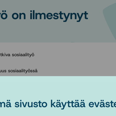
yö on ilmestynyt
iva sosiaalityö
us sosiaalityössä
iaalityön tutkimuksen seuran sivuilla osoitteessa:
mä sivusto käyttää eväste
alityontutkimuksenseura.fi/Tutkiva%20sosiaalityo/tutk