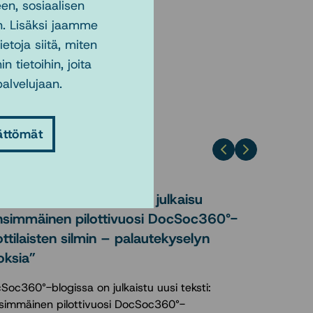
en, sosiaalisen
. Lisäksi jaamme
toja siitä, miten
tietoihin, joita
palvelujaan.
ättömät
.3.2026
cSoc360°-blogissa uusi julkaisu
nsimmäinen pilottivuosi DocSoc360°-
ottilaisten silmin – palautekyselyn
oksia”
Soc360°-blogissa on julkaistu uusi teksti:
simmäinen pilottivuosi DocSoc360°-