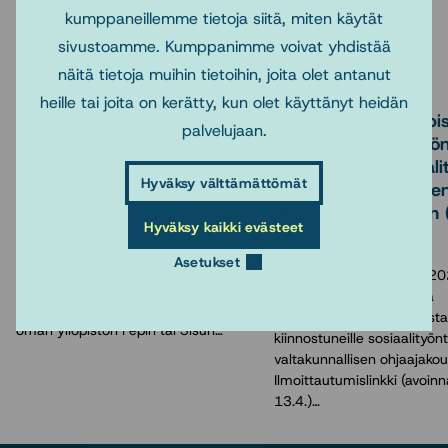
kumppaneillemme tietoja siitä, miten käytät
Lue myös
sivustoamme. Kumppanimme voivat yhdistää
näitä tietoja muihin tietoihin, joita olet antanut
11.6.2026
2.4.2026
heille tai joita on kerätty, kun olet käyttänyt heidän
Sosnetin yhteistyöopinnot
Ilmoittautuminen opisk
palvelujaan.
lukuvuonna 2026-2027
ohjaaville sosiaalityön
suunnattuun Sosiaali
Hyväksy välttämättömät
Tarjontaan pääset tutustumaan
käytännön opetukse
osoitteessa
ohjaajakoulutukseen 
https://sosnet.fi/peruskoulutus/verkko-
Hyväksy kaikki evästeet
alkaa 13.4-
opetus-kurssit Maisterivaiheen
Asetukset
opintojaksot ovat
Sosnet järjestää syksyn 20
ristiinopiskelupalvelussa, joten
alkuvuoden 2027 aikana
ilmoittautuminen niille tapahtuu
opiskelijoiden ohjaamisesta
oman yliopiston Pepin tai Sisun…
kiinnostuneille sosiaalityönte
valtakunnallisen ohjaajakou
Ilmoittautumislinkki (avoin
13.4.)…