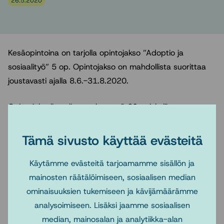
26.5.2020
Kesäopintoina on tarjolla opintojakso ”Adoptio ja
sosiaalityö” 5 op. Opintojakso on mahdollista suorittaa
joustavasti ajalla 8.6.-31.8.2020.
Opintojaksolle valitaan yhteensä 60 opiskelijaa
ilmoittautumisjärjestyksessä ja ilmoittautuminen alkaa
1.6. klo 9:00.
Tämä sivusto käyttää evästeitä
Huom! Opintojakso on jo täynnä, eikä ilmoittautumisia
oteta enää vastaan (tieto lisätty 1.6. klo 9:50)
Käytämme evästeitä tarjoamamme sisällön ja
mainosten räätälöimiseen, sosiaalisen median
Ks. lisätietoja opintojaksosta täällä
ominaisuuksien tukemiseen ja kävijämäärämme
analysoimiseen. Lisäksi jaamme sosiaalisen
median, mainosalan ja analytiikka-alan