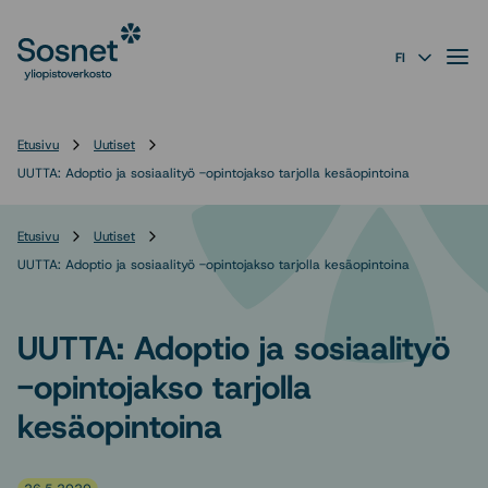
Sosnet
Siirry
suoraan
Valik
FI
sisältöön
↓
Etusivu
Uutiset
UUTTA: Adoptio ja sosiaalityö -opintojakso tarjolla kesäopintoina
Etusivu
Uutiset
UUTTA: Adoptio ja sosiaalityö -opintojakso tarjolla kesäopintoina
UUTTA: Adoptio ja sosiaalityö
-opintojakso tarjolla
kesäopintoina