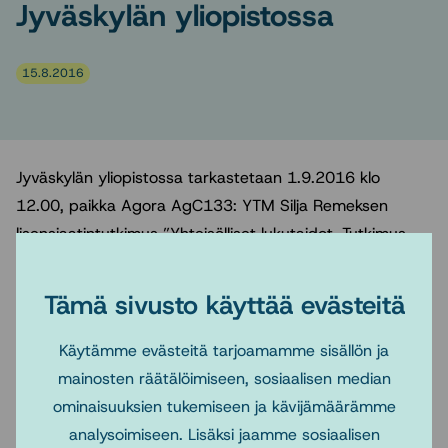
Jyväskylän yliopistossa
15.8.2016
Jyväskylän yliopistossa tarkastetaan 1.9.2016 klo
12.00, paikka Agora AgC133: YTM Silja Remeksen
lisensiaatintutkimus ”Yhteisölliset lukutaidot. Tutkimus
maahanmuuttajanaisten lukutaitoryhmästä”. Työ kuuluu
Yhteisösosiaalityön erikoissalaan. Työn tarkastajina ovat
Tämä sivusto käyttää evästeitä
YTT, yliopistonlehtori Kati Turtiainen, Kokkolan
yliopistokeskus Chydenius ja YTT, tutkijatohtori Satu
Käytämme evästeitä tarjoamamme sisällön ja
Ranta-Tyrkkö, Tampereen yliopisto.
mainosten räätälöimiseen, sosiaalisen median
ominaisuuksien tukemiseen ja kävijämäärämme
Tervetuloa!
analysoimiseen. Lisäksi jaamme sosiaalisen