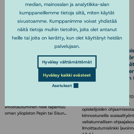
median, mainosalan ja analytiikka-alan
kumppaneillemme tietoja siitä, miten käytät
sivustoamme. Kumppanimme voivat yhdistää
Lue myös
näitä tietoja muihin tietoihin, joita olet antanut
heille tai joita on kerätty, kun olet käyttänyt heidän
11.6.2026
2.4.2026
palvelujaan.
Sosnetin yhteistyöopinnot
Ilmoittautuminen opisk
lukuvuonna 2026-2027
ohjaaville sosiaalityön
Hyväksy välttämättömät
suunnattuun Sosiaali
Tarjontaan pääset tutustumaan
käytännön opetukse
Hyväksy kaikki evästeet
osoitteessa
ohjaajakoulutukseen 
https://sosnet.fi/peruskoulutus/verkko-
alkaa 13.4-
Asetukset
opetus-kurssit Maisterivaiheen
opintojaksot ovat
Sosnet järjestää syksyn 20
ristiinopiskelupalvelussa, joten
alkuvuoden 2027 aikana
ilmoittautuminen niille tapahtuu
opiskelijoiden ohjaamisesta
oman yliopiston Pepin tai Sisun…
kiinnostuneille sosiaalityönte
valtakunnallisen ohjaajakou
Ilmoittautumislinkki (avoin